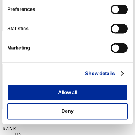
Preferences
Statistics
スコア: -
Marketing
RANK
114
Show details
Allow all
Deny
スコア: -
RANK
115