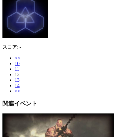
スコア: -
<<
10
11
12
13
14
>>
関連イベント