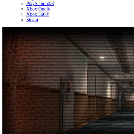
PlayStation®3
Xbox One®
Xbox 360®
Steam