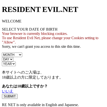
RESIDENT EVIL.NET
WELCOME
SELECT YOUR DATE OF BIRTH
Your browser is currently blocking cookies.
To use Resident Evil Net, please change your Cookies setting to
"Allow".
Sorry, we can't grant you access to this site this time.
本サイトへのご入場は、
18歳
以上の方に限定しております。
あなたは18歳以上ですか？
いいえ
RE NET is only available in English and Japanese.