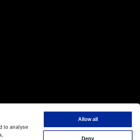
標または商標です。
"は同社の商標です。
Allow all
d to analyse
a,
Deny