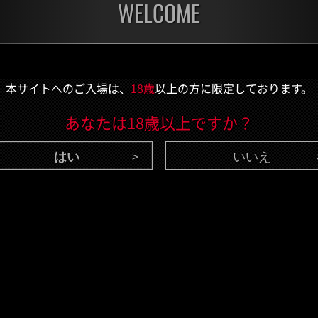
WELCOME
開催中
開催
第1175回 レベル制限
第1
チャレンジ
チャ
残り:19時間
残り:
本サイトへのご入場は、
18歳
以上の方に限定しております。
あなたは18歳以上ですか？
いいえ
CONTENTS
/ 最新情報