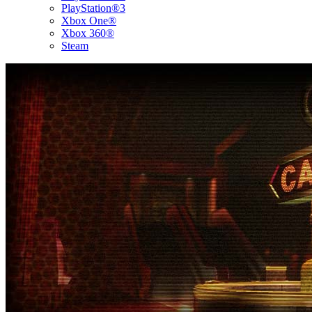
PlayStation®3
Xbox One®
Xbox 360®
Steam