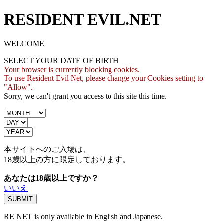
RESIDENT EVIL.NET
WELCOME
SELECT YOUR DATE OF BIRTH
Your browser is currently blocking cookies.
To use Resident Evil Net, please change your Cookies setting to
"Allow".
Sorry, we can't grant you access to this site this time.
本サイトへのご入場は、
18歳
以上の方に限定しております。
あなたは18歳以上ですか？
いいえ
RE NET is only available in English and Japanese.