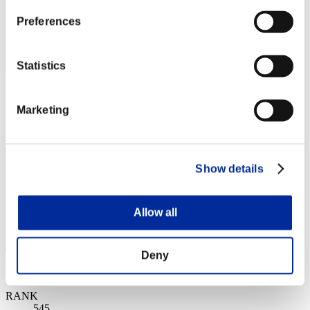
Preferences
Statistics
スコア: -
Marketing
RANK
544
Show details
Allow all
Deny
スコア: -
RANK
545