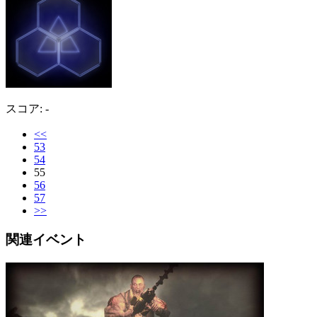
スコア: -
<<
53
54
55
56
57
>>
関連イベント