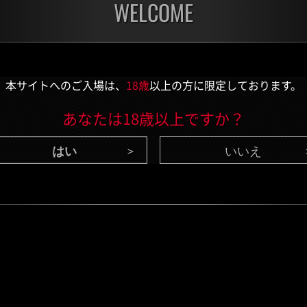
WELCOME
開催中
開催
第1175回 レベル制限
第1
チャレンジ
チャ
残り:2日
残り:
本サイトへのご入場は、
18歳
以上の方に限定しております。
あなたは18歳以上ですか？
いいえ
CONTENTS
/ 最新情報