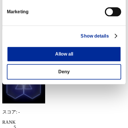
Marketing
Show details
スコア: -
RANK
3
Allow all
Deny
スコア: -
RANK
5