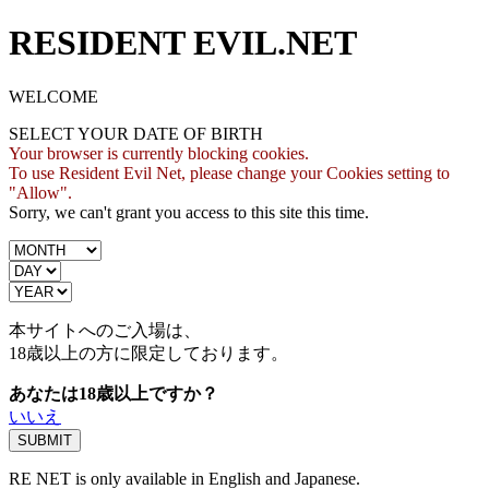
RESIDENT EVIL.NET
WELCOME
SELECT YOUR DATE OF BIRTH
Your browser is currently blocking cookies.
To use Resident Evil Net, please change your Cookies setting to
"Allow".
Sorry, we can't grant you access to this site this time.
本サイトへのご入場は、
18歳
以上の方に限定しております。
あなたは18歳以上ですか？
いいえ
RE NET is only available in English and Japanese.