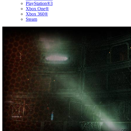
PlayStation®3
Xbox One®
Xbox 360®
Steam