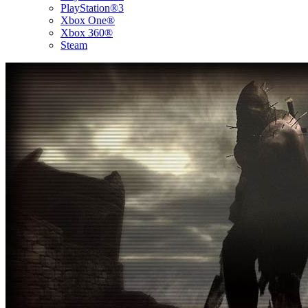
PlayStation®3
Xbox One®
Xbox 360®
Steam