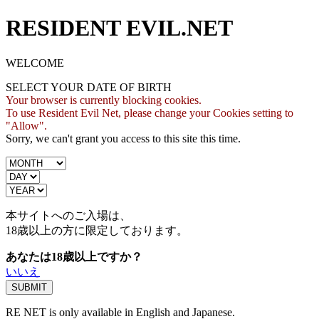
RESIDENT EVIL.NET
WELCOME
SELECT YOUR DATE OF BIRTH
Your browser is currently blocking cookies.
To use Resident Evil Net, please change your Cookies setting to
"Allow".
Sorry, we can't grant you access to this site this time.
本サイトへのご入場は、
18歳
以上の方に限定しております。
あなたは18歳以上ですか？
いいえ
RE NET is only available in English and Japanese.