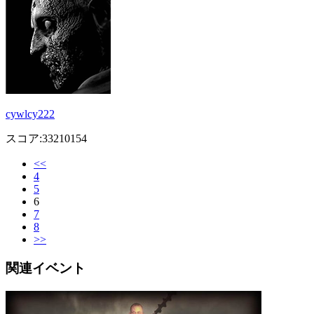
cywlcy222
スコア:33210154
<<
4
5
6
7
8
>>
関連イベント