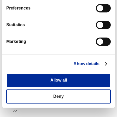
Preferences
Statistics
スコア: -
RANK
Marketing
54
Show details
Allow all
スコア: -
Deny
RANK
55