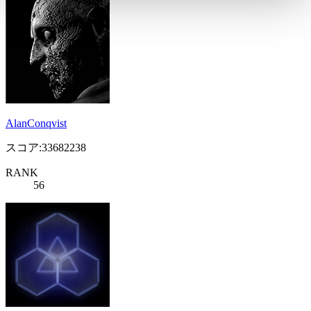
AlanConqvist
スコア:33682238
RANK
56