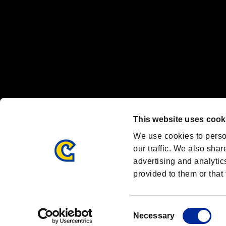
OFFICIAL SNS
ブランド最新情報や気になるトピックスを発信中！
「バイオハザード」
ブランド公式アカウント
@REBHPortal
This website uses cook
Facebook
YouTube
We use cookies to perso
our traffic. We also shar
advertising and analytic
provided to them or that 
BIOHAZARD PORTAL
AMBASSADOR PROGRAM
R
利用規約：
/
/
Consent
Necessary
Selection