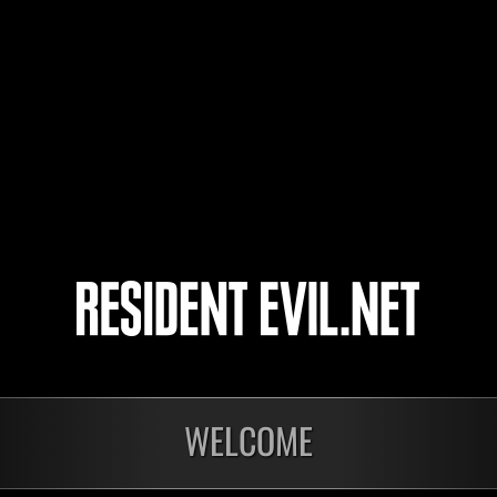
85
86
87
88
開催中
開催
第1175回 レベル制限
第1
チャレンジ
チャ
残り:23時間
残り:
WELCOME