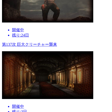
開催中
残り:24日
第137次 巨大クリーチャー襲来
開催中
残り:3日