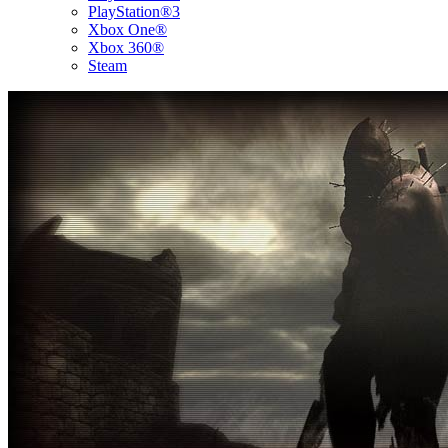
PlayStation®3
Xbox One®
Xbox 360®
Steam