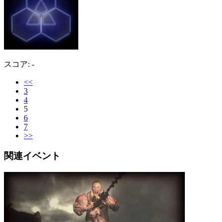
スコア: -
<<
3
4
5
6
7
>>
関連イベント