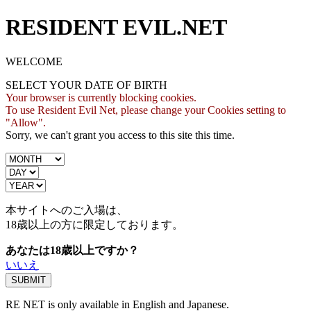
RESIDENT EVIL.NET
WELCOME
SELECT YOUR DATE OF BIRTH
Your browser is currently blocking cookies.
To use Resident Evil Net, please change your Cookies setting to
"Allow".
Sorry, we can't grant you access to this site this time.
本サイトへのご入場は、
18歳
以上の方に限定しております。
あなたは18歳以上ですか？
いいえ
RE NET is only available in English and Japanese.