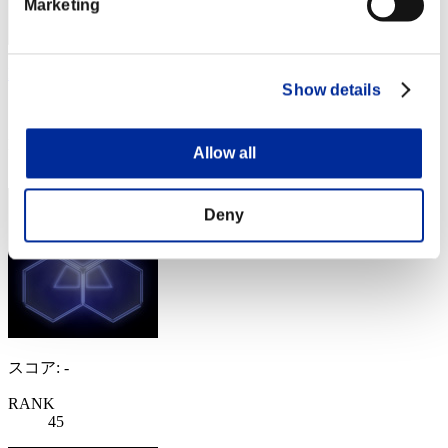
Marketing
LoveAlways
Show details
スコア:8053085
RANK
Allow all
44
Deny
スコア: -
RANK
45