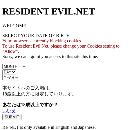
RESIDENT EVIL.NET
WELCOME
SELECT YOUR DATE OF BIRTH
Your browser is currently blocking cookies.
To use Resident Evil Net, please change your Cookies setting to
"Allow".
Sorry, we can't grant you access to this site this time.
本サイトへのご入場は、
18歳
以上の方に限定しております。
あなたは18歳以上ですか？
いいえ
RE NET is only available in English and Japanese.