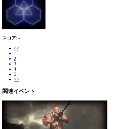
スコア: -
<<
1
2
3
4
5
>>
関連イベント