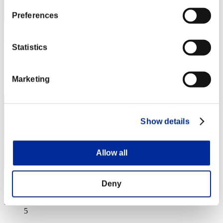
Preferences
燕雀安んぞ鴻鵠の志を知らんや
Statistics
スコア:128178695
RANK
Marketing
4
Show details
Allow all
Deny
スコア: -
RANK
5