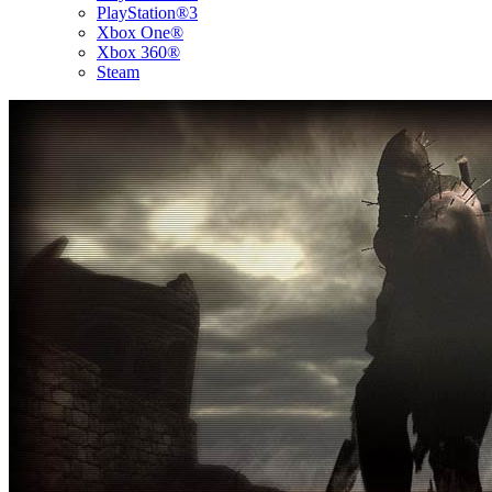
PlayStation®3
Xbox One®
Xbox 360®
Steam