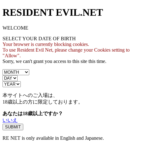
RESIDENT EVIL.NET
WELCOME
SELECT YOUR DATE OF BIRTH
Your browser is currently blocking cookies.
To use Resident Evil Net, please change your Cookies setting to
"Allow".
Sorry, we can't grant you access to this site this time.
本サイトへのご入場は、
18歳
以上の方に限定しております。
あなたは18歳以上ですか？
いいえ
RE NET is only available in English and Japanese.