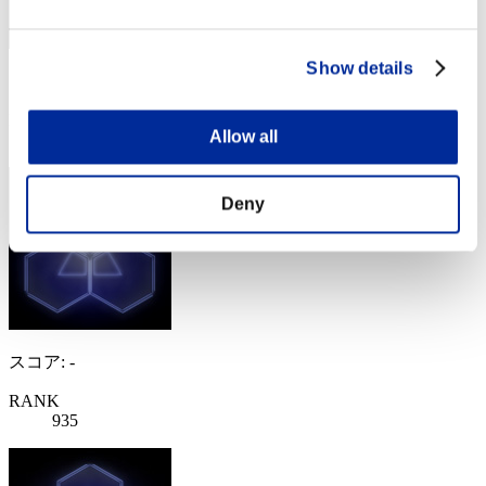
Show details
スコア: -
RANK
Allow all
934
Deny
スコア: -
RANK
935