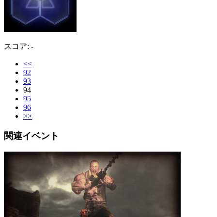
スコア: -
<<
92
93
94
95
96
>>
関連イベント