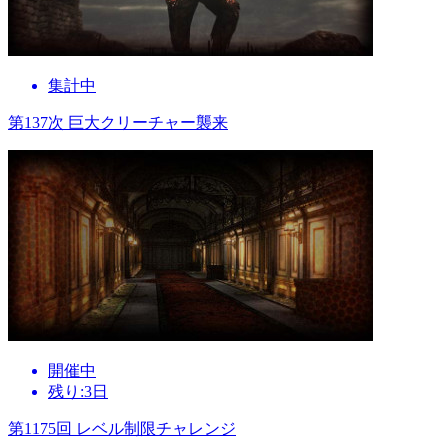
集計中
第137次 巨大クリーチャー襲来
開催中
残り:3日
第1175回 レベル制限チャレンジ