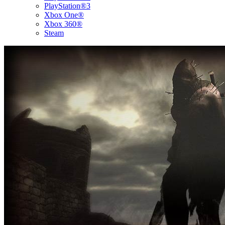
PlayStation®3
Xbox One®
Xbox 360®
Steam