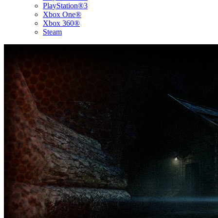
PlayStation®3
Xbox One®
Xbox 360®
Steam