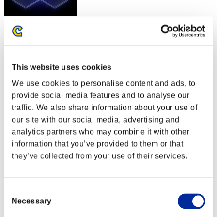
スコア: -
RANK
42
This website uses cookies
We use cookies to personalise content and ads, to
provide social media features and to analyse our
traffic. We also share information about your use of
our site with our social media, advertising and
analytics partners who may combine it with other
information that you’ve provided to them or that
Ra
they’ve collected from your use of their services.
スコア:Lv:1/05'12"50
RANK
Consent
43
Necessary
Selection