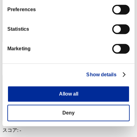
Preferences
Statistics
Marketing
スコア: -
RANK
44
Show details
Allow all
Deny
スコア: -