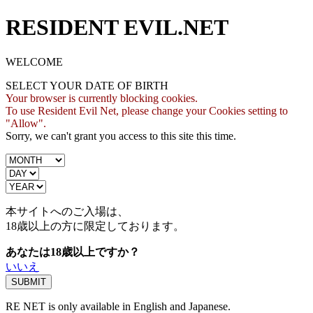
RESIDENT EVIL.NET
WELCOME
SELECT YOUR DATE OF BIRTH
Your browser is currently blocking cookies.
To use Resident Evil Net, please change your Cookies setting to
"Allow".
Sorry, we can't grant you access to this site this time.
本サイトへのご入場は、
18歳
以上の方に限定しております。
あなたは18歳以上ですか？
いいえ
RE NET is only available in English and Japanese.