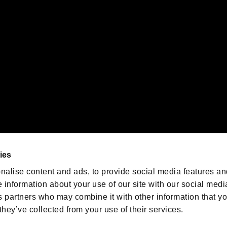
orporation in the U.S. and/or other countries.
ゲームの最新情報を発信中！
「バイオハザード」
ゲーム公式アカウント
@BIO_OFFICIAL
ies
nalise content and ads, to provide social media features an
e information about your use of our site with our social medi
s partners who may combine it with other information that y
they’ve collected from your use of their services.
ESIDENT EVIL.NET
プライバシーポリシー
クッキーポリシー