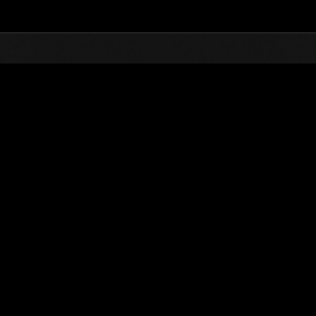
TOP
オンラインイベント
第131次 巨大クリーチャ
ランキング
第131次 巨大クリーチャー襲来
2026.02.01 15:00 (JST) - 2026.02.28 15:00 (JST)
イベントページへ
※ランキングは
ユーザーネーム
no name