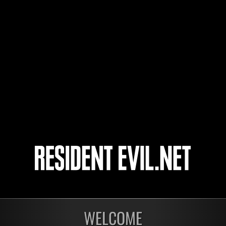
Wo0kie538
fujirock
alexisrocko13
4
5
開催中
開催
第1175回 レベル制限
第1
WELCOME
チャレンジ
チャ
残り:3日
残り: