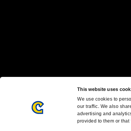
Nintendo Switchのロゴ・Nintendo Switchは任天堂の商標です。
Steam logo are trademarks and/or registered trademarks of Valve C
Font Design by Fontworks Inc.
OFFICIAL SNS
ブランド最新情報や気になるトピックスを発信中！
「バイオハザード」
ブランド公式アカウント
@REBHPortal
This website uses cook
Facebook
YouTube
We use cookies to perso
our traffic. We also shar
advertising and analytic
provided to them or that 
BIOHAZARD PORTAL
AMBASSADOR PROGRAM
R
利用規約：
/
/