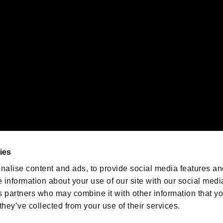
orporation in the U.S. and/or other countries.
ゲームの最新情報を発信中！
「バイオハザード」
ゲーム公式アカウント
@BIO_OFFICIAL
ies
nalise content and ads, to provide social media features an
e information about your use of our site with our social medi
s partners who may combine it with other information that y
they’ve collected from your use of their services.
ESIDENT EVIL.NET
プライバシーポリシー
クッキーポリシー