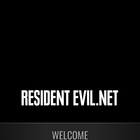
Dolphim
ninufarlis
FENIX-DA-MORTE
3
4
5
6
開催中
開催
第1175回 レベル制限
第1
WELCOME
チャレンジ
チャ
残り:1日
残り: