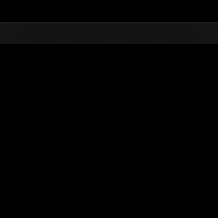
TOP
オンラインイベント
第131次 巨大クリーチャ
ランキング
第131次 巨大クリーチャー襲来
2026.02.01 15:00 (JST) - 2026.02.28 15:00 (JST)
イベントページへ
※ランキングは
ユーザーネーム
kyoken98