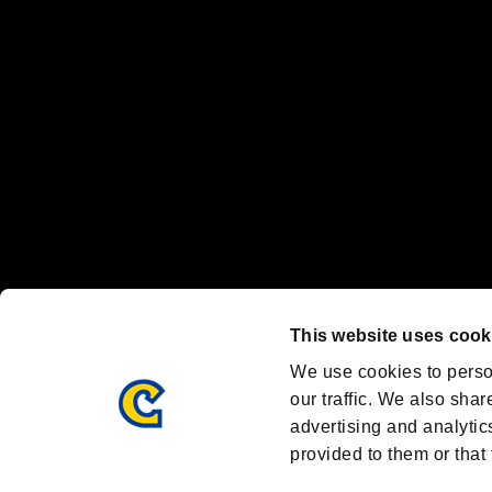
Nintendo Switchのロゴ・Nintendo Switchは任天堂の商標です。
Steam logo are trademarks and/or registered trademarks of Valve C
Font Design by Fontworks Inc.
OFFICIAL SNS
ブランド最新情報や気になるトピックスを発信中！
「バイオハザード」
ブランド公式アカウント
@REBHPortal
This website uses cook
Facebook
YouTube
We use cookies to perso
our traffic. We also shar
advertising and analytic
provided to them or that 
BIOHAZARD PORTAL
AMBASSADOR PROGRAM
R
利用規約：
/
/