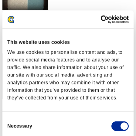
Ryokoshusan
スコア:Lv:1/09'05"14
RANK
This website uses cookies
12
We use cookies to personalise content and ads, to
provide social media features and to analyse our
traffic. We also share information about your use of
our site with our social media, advertising and
analytics partners who may combine it with other
information that you’ve provided to them or that
they’ve collected from your use of their services.
ZaraSpook
スコア:Lv:1/09'20"82
Consent
Necessary
Selection
RANK
13