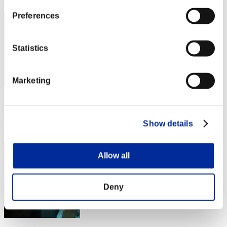
Preferences
Statistics
Marketing
スコア: -
RANK
Show details
14
Allow all
Deny