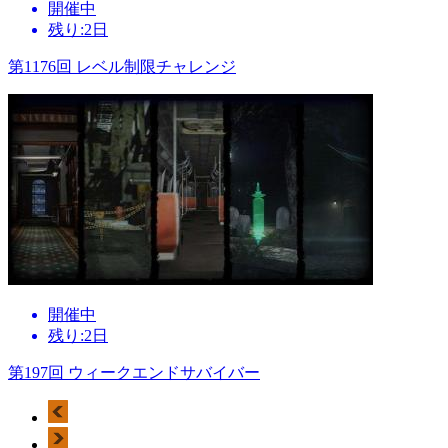
開催中
残り:2日
第1176回 レベル制限チャレンジ
開催中
残り:2日
第197回 ウィークエンドサバイバー