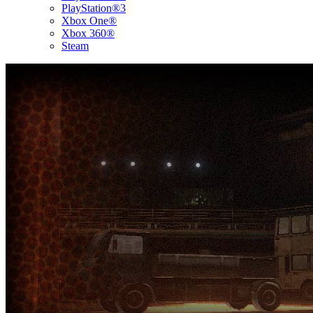
PlayStation®3
Xbox One®
Xbox 360®
Steam