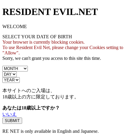
RESIDENT EVIL.NET
WELCOME
SELECT YOUR DATE OF BIRTH
Your browser is currently blocking cookies.
To use Resident Evil Net, please change your Cookies setting to
"Allow".
Sorry, we can't grant you access to this site this time.
本サイトへのご入場は、
18歳
以上の方に限定しております。
あなたは18歳以上ですか？
いいえ
RE NET is only available in English and Japanese.