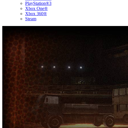
PlayStation®3
Xbox One®
Xbox 360®
Steam