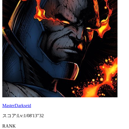
MasterDarkseid
スコア:Lv:1/08'13"32
RANK