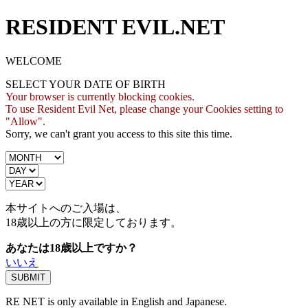
RESIDENT EVIL.NET
WELCOME
SELECT YOUR DATE OF BIRTH
Your browser is currently blocking cookies.
To use Resident Evil Net, please change your Cookies setting to
"Allow".
Sorry, we can't grant you access to this site this time.
本サイトへのご入場は、
18歳
以上の方に限定しております。
あなたは18歳以上ですか？
いいえ
RE NET is only available in English and Japanese.