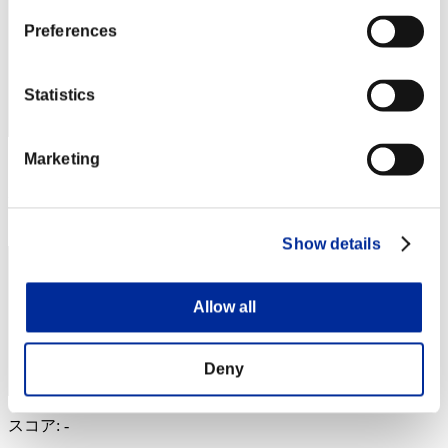
Preferences
Statistics
Marketing
スコア: -
RANK
33
Show details
Allow all
Deny
スコア: -