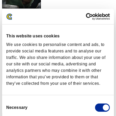
Puzzler91
スコア:Lv:1/06'59"63
RANK
This website uses cookies
31
We use cookies to personalise content and ads, to
provide social media features and to analyse our
traffic. We also share information about your use of
our site with our social media, advertising and
analytics partners who may combine it with other
information that you’ve provided to them or that
they’ve collected from your use of their services.
スコア: -
RANK
Consent
33
Necessary
Selection