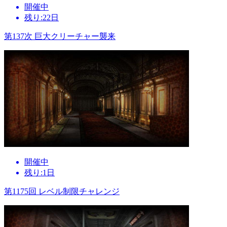
開催中
残り:22日
第137次 巨大クリーチャー襲来
開催中
残り:1日
第1175回 レベル制限チャレンジ