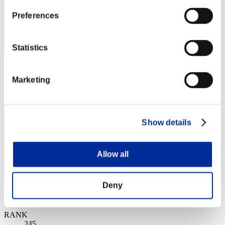
Preferences
Statistics
スコア: -
Marketing
RANK
244
Show details
Allow all
Deny
スコア: -
RANK
245