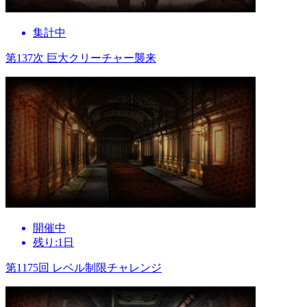
集計中
第137次 巨大クリーチャー襲来
開催中
残り:1日
第1175回 レベル制限チャレンジ