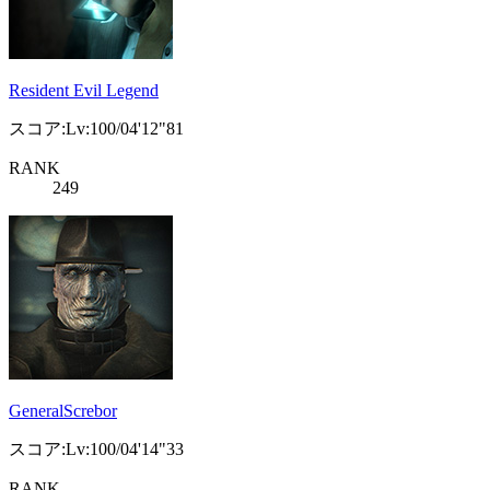
Resident Evil Legend
スコア:Lv:100/04'12"81
RANK
249
GeneralScrebor
スコア:Lv:100/04'14"33
RANK