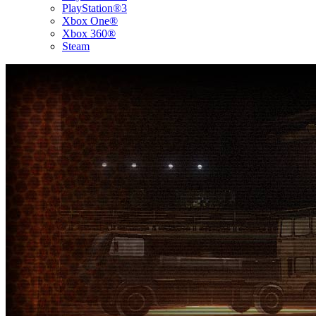
PlayStation®3
Xbox One®
Xbox 360®
Steam