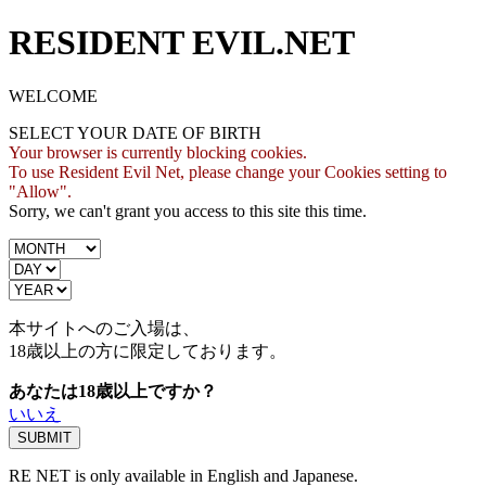
RESIDENT EVIL.NET
WELCOME
SELECT YOUR DATE OF BIRTH
Your browser is currently blocking cookies.
To use Resident Evil Net, please change your Cookies setting to
"Allow".
Sorry, we can't grant you access to this site this time.
本サイトへのご入場は、
18歳
以上の方に限定しております。
あなたは18歳以上ですか？
いいえ
RE NET is only available in English and Japanese.