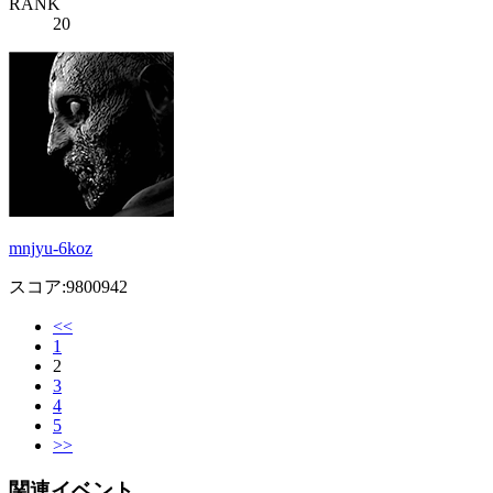
RANK
20
mnjyu-6koz
スコア:9800942
<<
1
2
3
4
5
>>
関連イベント