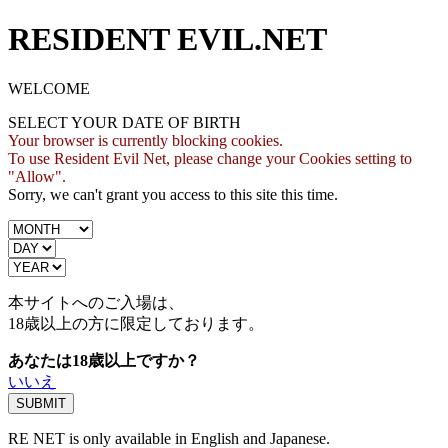
RESIDENT EVIL.NET
WELCOME
SELECT YOUR DATE OF BIRTH
Your browser is currently blocking cookies.
To use Resident Evil Net, please change your Cookies setting to
"Allow".
Sorry, we can't grant you access to this site this time.
本サイトへのご入場は、
18歳
以上の方に限定しております。
あなたは18歳以上ですか？
いいえ
RE NET is only available in English and Japanese.