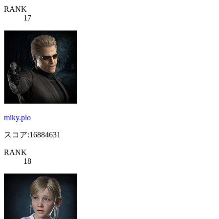
RANK
17
miky.pio
スコア:16884631
RANK
18