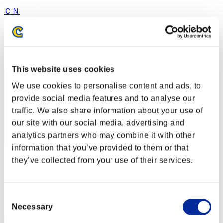
ＣＮ
スコア:40900669
RANK
12
This website uses cookies
We use cookies to personalise content and ads, to
provide social media features and to analyse our
traffic. We also share information about your use of
our site with our social media, advertising and
analytics partners who may combine it with other
information that you’ve provided to them or that
LIGHT
they’ve collected from your use of their services.
スコア:36340414
RANK
Consent
13
Necessary
Selection