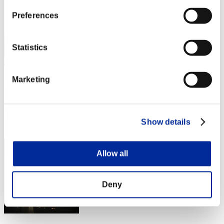
Preferences
Statistics
Marketing
OPEN
スコア:34460685
RANK
Show details
14
Allow all
Deny