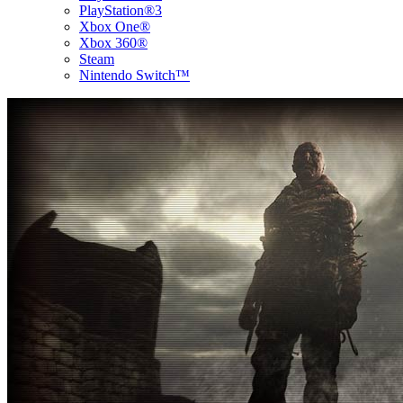
PlayStation®3
Xbox One®
Xbox 360®
Steam
Nintendo Switch™