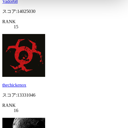
Vador68
スコア:14025030
RANK
15
thechickenox
スコア:13331046
RANK
16