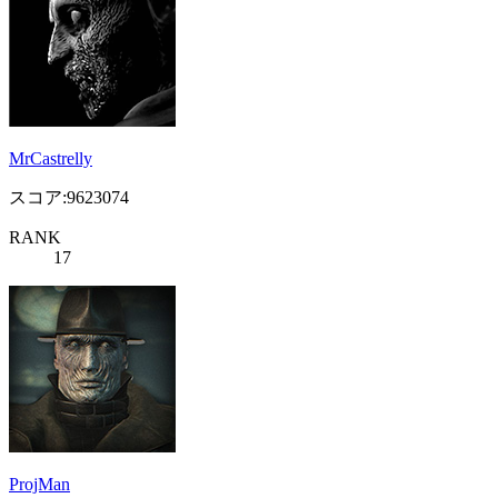
MrCastrelly
スコア:9623074
RANK
17
ProjMan