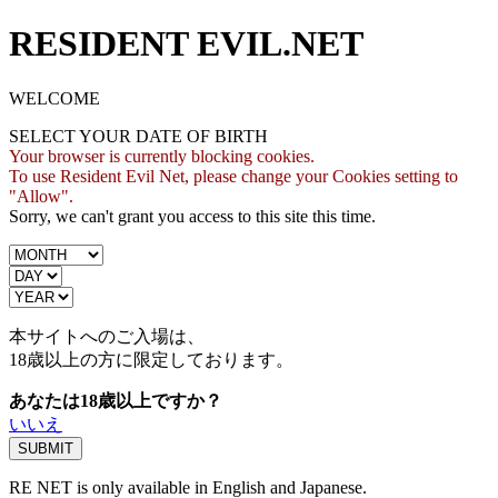
RESIDENT EVIL.NET
WELCOME
SELECT YOUR DATE OF BIRTH
Your browser is currently blocking cookies.
To use Resident Evil Net, please change your Cookies setting to
"Allow".
Sorry, we can't grant you access to this site this time.
本サイトへのご入場は、
18歳
以上の方に限定しております。
あなたは18歳以上ですか？
いいえ
RE NET is only available in English and Japanese.