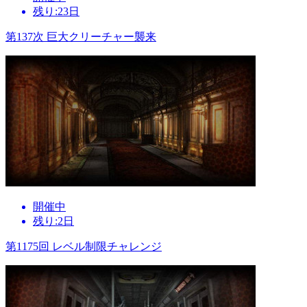
残り:23日
第137次 巨大クリーチャー襲来
開催中
残り:2日
第1175回 レベル制限チャレンジ