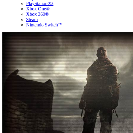
PlayStation®3
Xbox One®
Xbox 360®
Steam
Nintendo Switch™