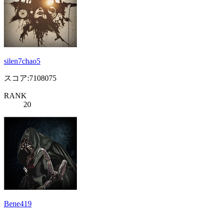
silen7chao5
スコア:7108075
RANK
20
Bene419