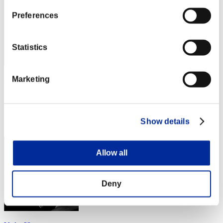
Preferences
Statistics
Marketing
Dcorrea2011
スコア:18715308
RANK
Show details
14
Allow all
Deny