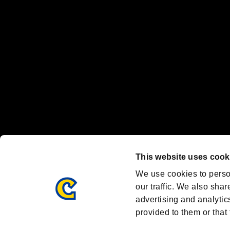
Nintendo Switchのロゴ・Nintendo Switchは任天堂の商標です。
Steam logo are trademarks and/or registered trademarks of Valve C
Font Design by Fontworks Inc.
OFFICIAL SNS
ブランド最新情報や気になるトピックスを発信中！
「バイオハザード」
ブランド公式アカウント
@REBHPortal
This website uses cook
Facebook
YouTube
We use cookies to perso
our traffic. We also shar
advertising and analytic
provided to them or that 
BIOHAZARD PORTAL
AMBASSADOR PROGRAM
R
利用規約：
/
/