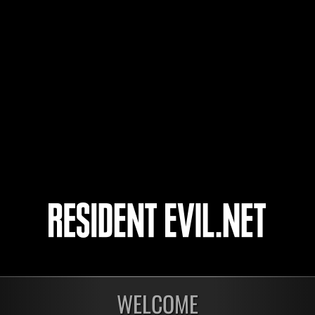
Pocari
Tadeu
Jonatas-fire
24
25
26
27
開催中
開催
第1175回 レベル制限
第1
WELCOME
チャレンジ
チャ
残り:2日
残り: