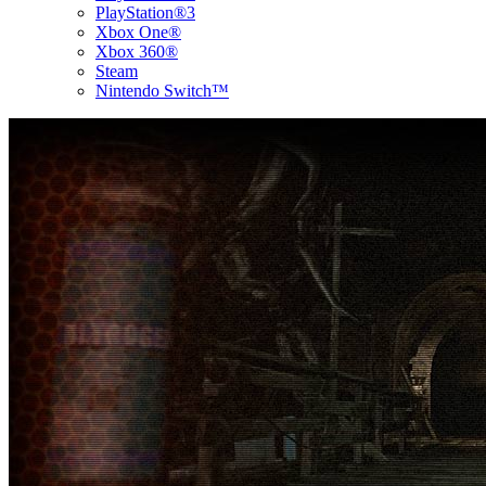
PlayStation®3
Xbox One®
Xbox 360®
Steam
Nintendo Switch™