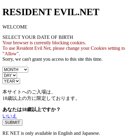
RESIDENT EVIL.NET
WELCOME
SELECT YOUR DATE OF BIRTH
Your browser is currently blocking cookies.
To use Resident Evil Net, please change your Cookies setting to
"Allow".
Sorry, we can't grant you access to this site this time.
本サイトへのご入場は、
18歳
以上の方に限定しております。
あなたは18歳以上ですか？
いいえ
RE NET is only available in English and Japanese.