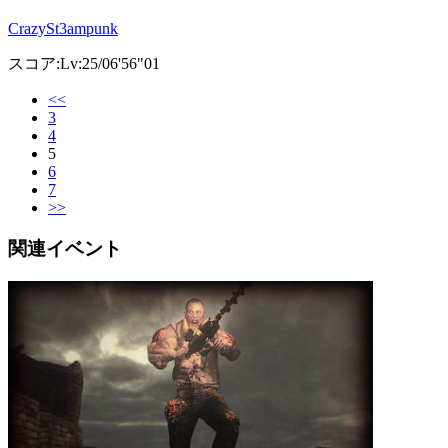
CrazySt3ampunk
スコア:Lv:25/06'56"01
<<
3
4
5
6
7
>>
関連イベント