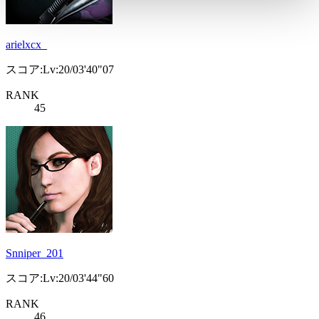
arielxcx_
スコア:Lv:20/03'40"07
RANK
45
Snniper_201
スコア:Lv:20/03'44"60
RANK
46