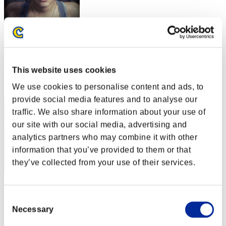
Zolee
スコア:Lv:20/02'55"45
This website uses cookies
RANK
42
We use cookies to personalise content and ads, to
provide social media features and to analyse our
traffic. We also share information about your use of
our site with our social media, advertising and
analytics partners who may combine it with other
information that you’ve provided to them or that
they’ve collected from your use of their services.
DavyZomZom
Consent
スコア:Lv:20/03'20"53
Necessary
Selection
RANK