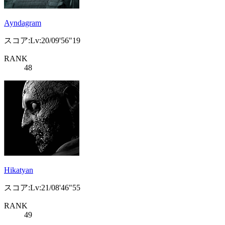
Ayndagram
スコア:Lv:20/09'56"19
RANK
48
Hikatyan
スコア:Lv:21/08'46"55
RANK
49