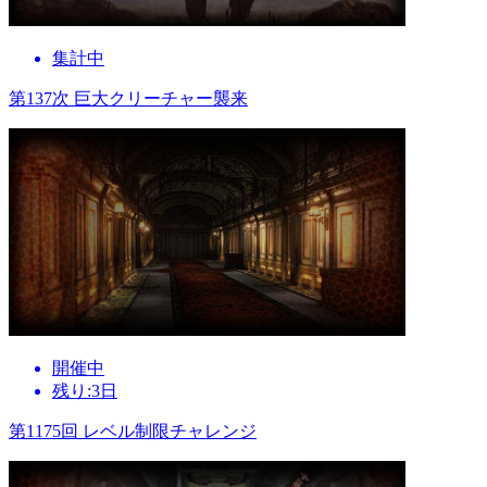
集計中
第137次 巨大クリーチャー襲来
開催中
残り:3日
第1175回 レベル制限チャレンジ