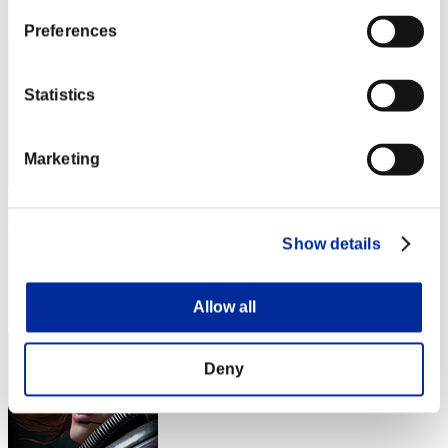
43
Preferences
Statistics
Marketing
TEJXC_TWN
Show details
スコア:Lv:20/03'39"26
RANK
44
Allow all
Deny