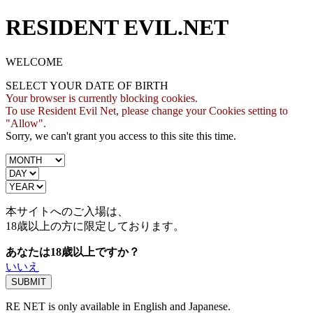
RESIDENT EVIL.NET
WELCOME
SELECT YOUR DATE OF BIRTH
Your browser is currently blocking cookies.
To use Resident Evil Net, please change your Cookies setting to
"Allow".
Sorry, we can't grant you access to this site this time.
本サイトへのご入場は、
18歳
以上の方に限定しております。
あなたは18歳以上ですか？
いいえ
RE NET is only available in English and Japanese.