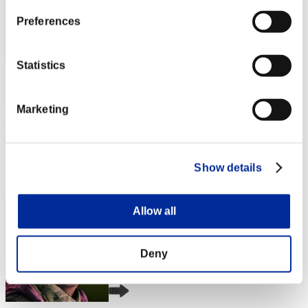
Preferences
Statistics
Marketing
artyfive85
スコア:Lv:1/01'10"29
Show details
RANK
3
Allow all
Deny