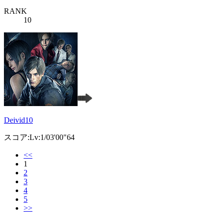
RANK
10
Deivid10
スコア:Lv:1/03'00"64
<<
1
2
3
4
5
>>