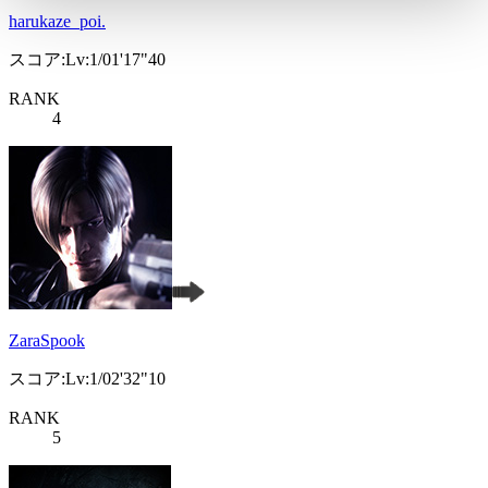
harukaze_poi.
スコア:Lv:1/01'17"40
RANK
4
ZaraSpook
スコア:Lv:1/02'32"10
RANK
5