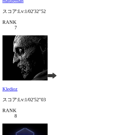
matureman
スコア:Lv:1/02'32"52
RANK
7
Kledioz
スコア:Lv:1/02'52"03
RANK
8