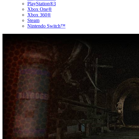
PlayStation®3
Xbox One®
Xbox 360®
Steam
Nintendo Switch™