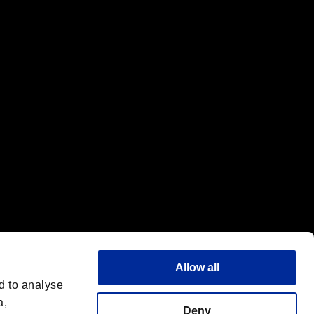
標または商標です。
"は同社の商標です。
Allow all
d to analyse
a,
Deny