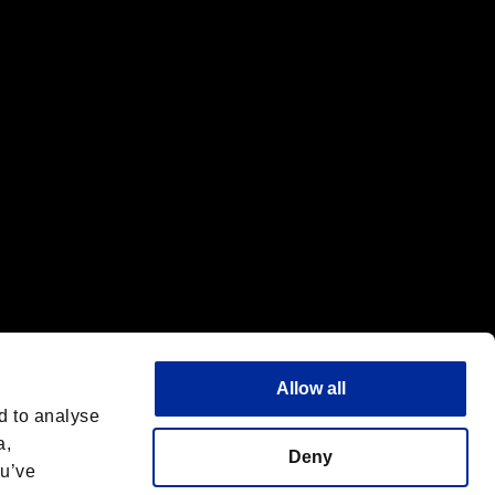
標または商標です。
"は同社の商標です。
Allow all
d to analyse
a,
Deny
ou’ve