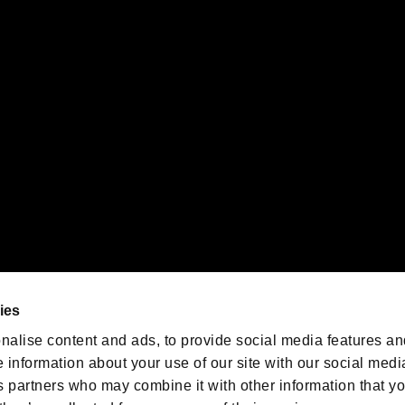
PS5ロゴ”および“PS5”は株式会社ソニー・インタラクティブエンタテインメントの登録商
インタラクティブエンタテインメントの
登録商標です。
また、"
"および"
orporation in the U.S. and/or other countries.
ゲームの最新情報を発信中！
「バイオハザード」
ゲーム公式アカウント
@BIO_OFFICIAL
ies
nalise content and ads, to provide social media features an
e information about your use of our site with our social medi
s partners who may combine it with other information that y