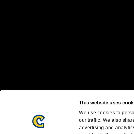
“プレイステーション ファミリーマーク”、“PlayStation”、“
"
"、"PlayStation"、"
"および"
"は
株式会社ソニー・
Nintendo Switchのロゴ・Nintendo Switchは任天堂の商標です。
Steam logo are trademarks and/or registered trademarks of Valve C
Font Design by Fontworks Inc.
OFFICIAL SNS
ブランド最新情報や気になるトピックスを発信中！
「バイオハザード」
ブランド公式アカウント
@REBHPortal
This website uses cook
Facebook
YouTube
We use cookies to perso
our traffic. We also shar
advertising and analytic