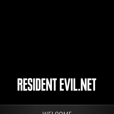
Bazelius
NostalGame
zenys
kenjinpiniteu
3
4
5
6
開催中
開催
第1175回 レベル制限
第1