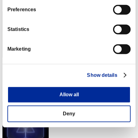
23
Preferences
Statistics
Marketing
UserMKD
Show details
スコア:Lv:1/06'15"78
RANK
24
Allow all
Deny