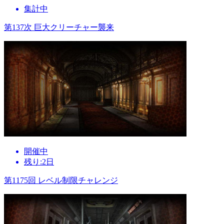
集計中
第137次 巨大クリーチャー襲来
開催中
残り:2日
第1175回 レベル制限チャレンジ