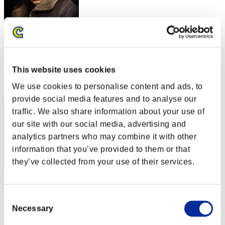
Frontier123
スコア:Lv:1/06'03"32
This website uses cookies
RANK
22
We use cookies to personalise content and ads, to
provide social media features and to analyse our
traffic. We also share information about your use of
our site with our social media, advertising and
analytics partners who may combine it with other
information that you’ve provided to them or that
they’ve collected from your use of their services.
senveth
Consent
スコア:Lv:1/06'06"37
Necessary
Selection
RANK