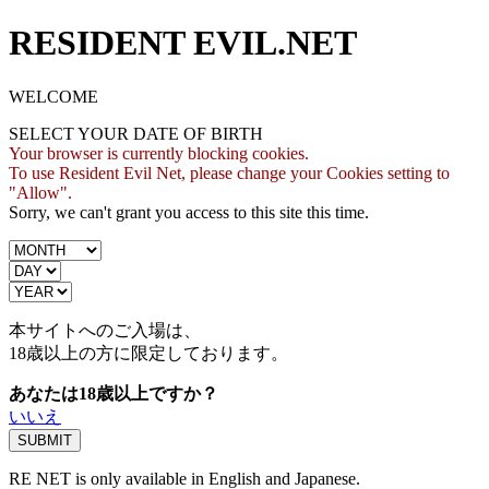
RESIDENT EVIL.NET
WELCOME
SELECT YOUR DATE OF BIRTH
Your browser is currently blocking cookies.
To use Resident Evil Net, please change your Cookies setting to
"Allow".
Sorry, we can't grant you access to this site this time.
本サイトへのご入場は、
18歳
以上の方に限定しております。
あなたは18歳以上ですか？
いいえ
RE NET is only available in English and Japanese.