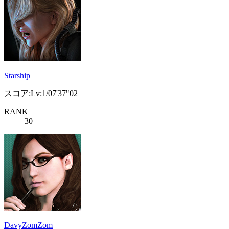
Starship
スコア:Lv:1/07'37"02
RANK
30
DavyZomZom