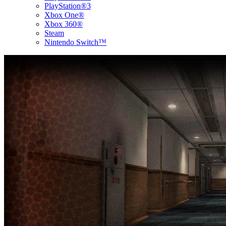
PlayStation®3
Xbox One®
Xbox 360®
Steam
Nintendo Switch™