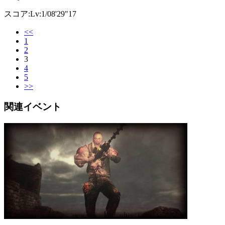
スコア:Lv:1/08'29"17
<<
1
2
3
4
5
>>
関連イベント