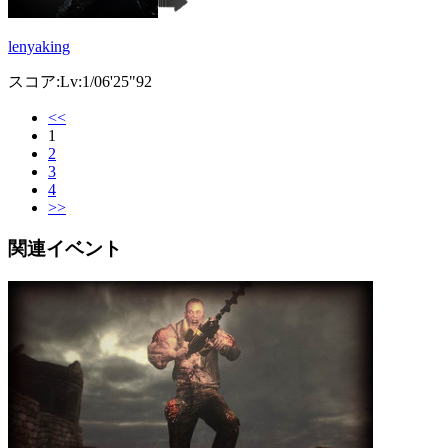
lenyaking
スコア:Lv:1/06'25"92
<<
1
2
3
4
>>
関連イベント