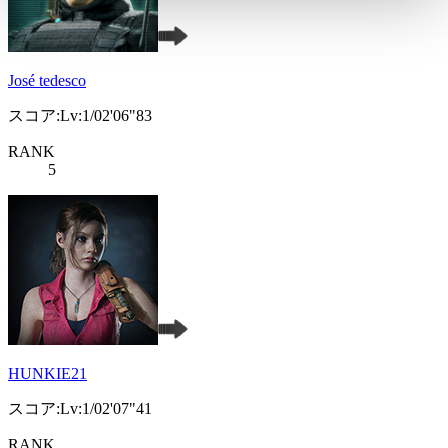
José tedesco
スコア:Lv:1/02'06"83
RANK
5
HUNKIE21
スコア:Lv:1/02'07"41
RANK