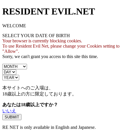
RESIDENT EVIL.NET
WELCOME
SELECT YOUR DATE OF BIRTH
Your browser is currently blocking cookies.
To use Resident Evil Net, please change your Cookies setting to
"Allow".
Sorry, we can't grant you access to this site this time.
本サイトへのご入場は、
18歳
以上の方に限定しております。
あなたは18歳以上ですか？
いいえ
RE NET is only available in English and Japanese.