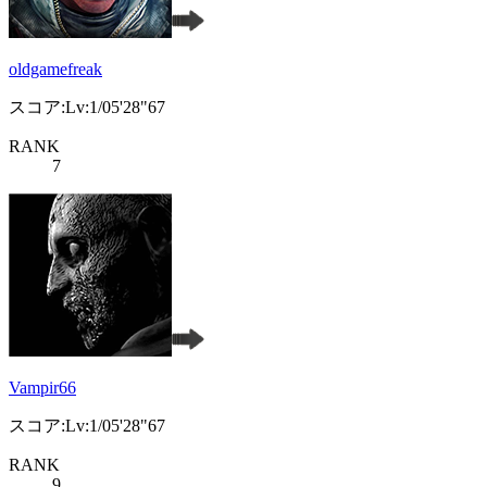
oldgamefreak
スコア:Lv:1/05'28"67
RANK
7
Vampir66
スコア:Lv:1/05'28"67
RANK
9