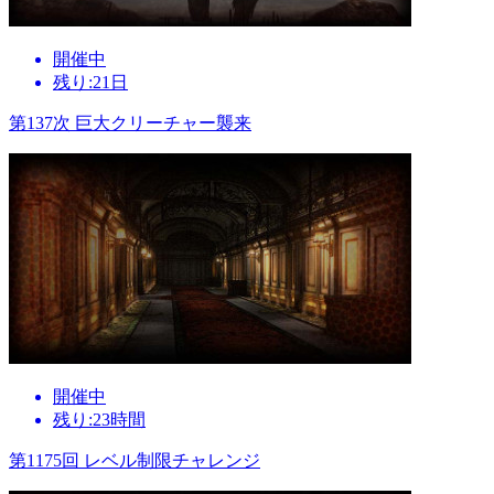
開催中
残り:21日
第137次 巨大クリーチャー襲来
開催中
残り:23時間
第1175回 レベル制限チャレンジ