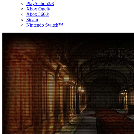
PlayStation®3
Xbox One®
Xbox 360®
Steam
Nintendo Switch™