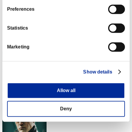
Preferences
Statistics
Marketing
Ghigu-28
Show details
スコア:Lv:1/01'58"21
RANK
Allow all
4
Deny