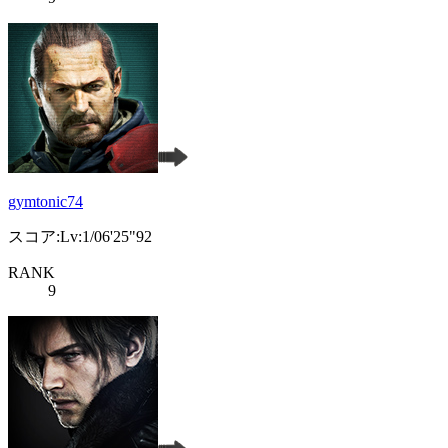
gymtonic74
スコア:Lv:1/06'25"92
RANK
9