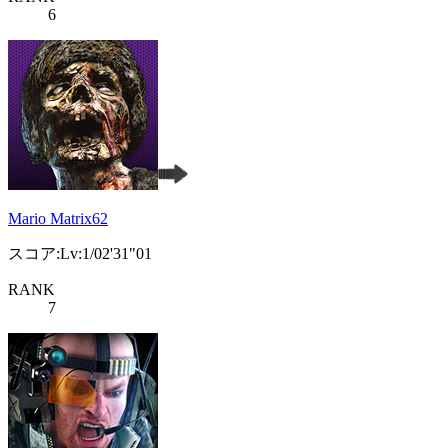
6
Mario Matrix62
スコア:Lv:1/02'31"01
RANK
7