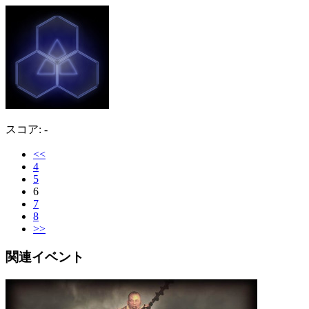
スコア: -
<<
4
5
6
7
8
>>
関連イベント