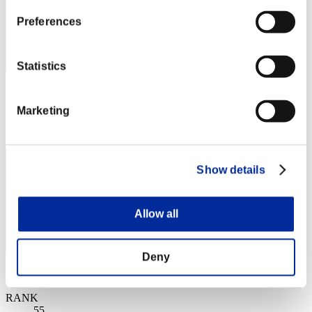
Preferences
Statistics
スコア: -
Marketing
RANK
54
Show details
Allow all
Deny
スコア: -
RANK
55