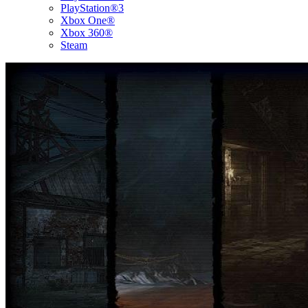
PlayStation®3
Xbox One®
Xbox 360®
Steam