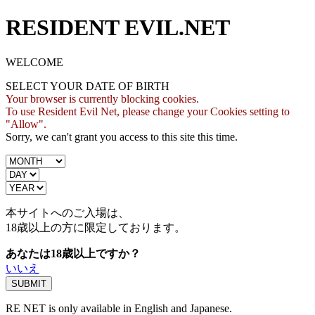
RESIDENT EVIL.NET
WELCOME
SELECT YOUR DATE OF BIRTH
Your browser is currently blocking cookies.
To use Resident Evil Net, please change your Cookies setting to
"Allow".
Sorry, we can't grant you access to this site this time.
本サイトへのご入場は、
18歳
以上の方に限定しております。
あなたは18歳以上ですか？
いいえ
RE NET is only available in English and Japanese.