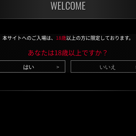
WELCOME
集計中
開催
第1174回 レベル制限
第1
チャレンジ
ャー
残り:
本サイトへのご入場は、
18歳
以上の方に限定しております。
あなたは18歳以上ですか？
いいえ
CONTENTS
/ 最新情報