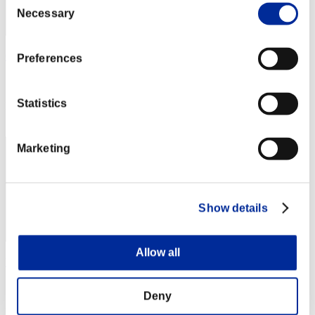
Necessary
Selection
Gamiera_Darindou
Preferences
スコア:8階層/28'32"31
Statistics
RANK
112
Marketing
Show details
Allow all
bruh5489
スコア:8階層/35'14"13
Deny
RANK