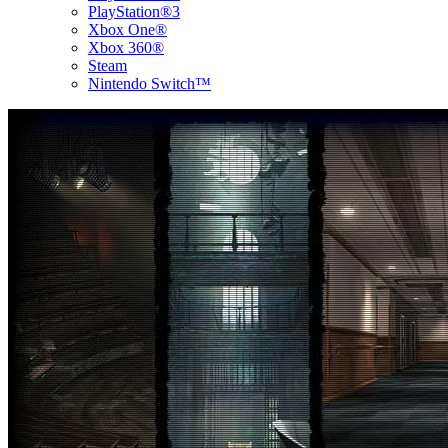
PlayStation®3
Xbox One®
Xbox 360®
Steam
Nintendo Switch™