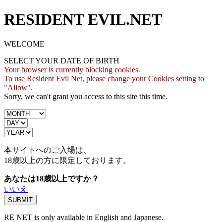
RESIDENT EVIL.NET
WELCOME
SELECT YOUR DATE OF BIRTH
Your browser is currently blocking cookies.
To use Resident Evil Net, please change your Cookies setting to
"Allow".
Sorry, we can't grant you access to this site this time.
本サイトへのご入場は、
18歳
以上の方に限定しております。
あなたは18歳以上ですか？
いいえ
RE NET is only available in English and Japanese.