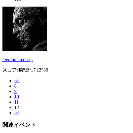
Demonicmossip
スコア:4階層/17'13"86
<<
8
9
10
11
12
>>
関連イベント