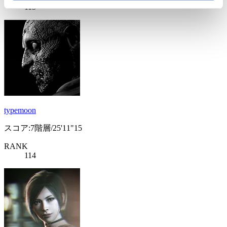
113
typemoon
スコア:7階層/25'11"15
RANK
114