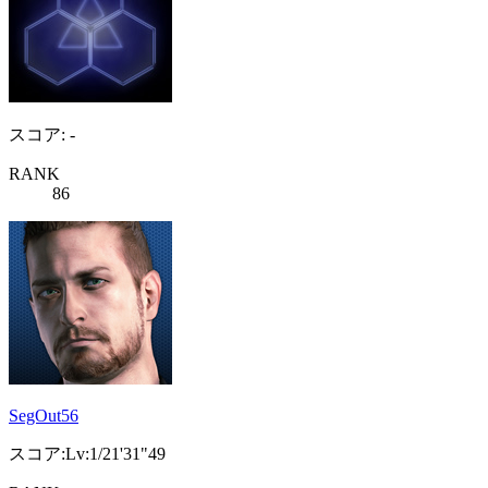
スコア: -
RANK
86
SegOut56
スコア:Lv:1/21'31"49