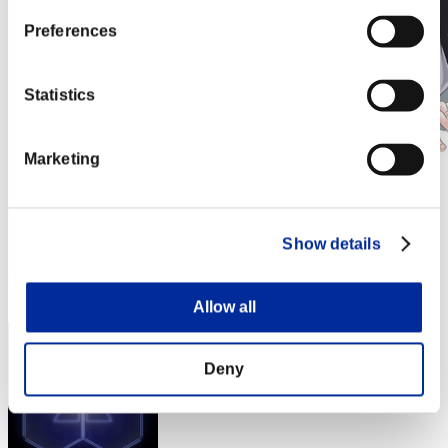
Preferences
Statistics
Marketing
K9
スコア:Lv:1/15'26"01
Show details
RANK
83
Allow all
Deny