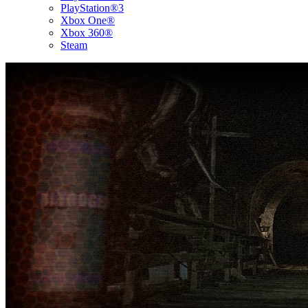
PlayStation®3
Xbox One®
Xbox 360®
Steam