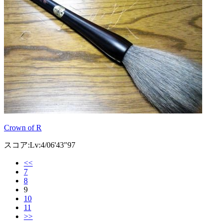
Crown of R
スコア:Lv:4/06'43"97
<<
7
8
9
10
11
>>