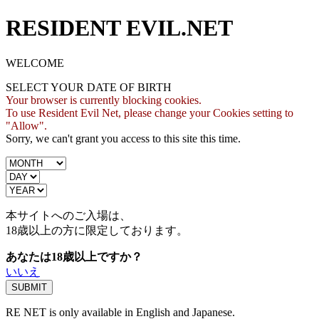
RESIDENT EVIL.NET
WELCOME
SELECT YOUR DATE OF BIRTH
Your browser is currently blocking cookies.
To use Resident Evil Net, please change your Cookies setting to
"Allow".
Sorry, we can't grant you access to this site this time.
本サイトへのご入場は、
18歳
以上の方に限定しております。
あなたは18歳以上ですか？
いいえ
RE NET is only available in English and Japanese.