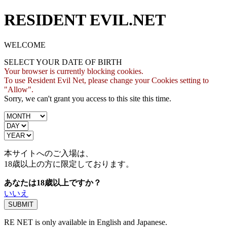
RESIDENT EVIL.NET
WELCOME
SELECT YOUR DATE OF BIRTH
Your browser is currently blocking cookies.
To use Resident Evil Net, please change your Cookies setting to
"Allow".
Sorry, we can't grant you access to this site this time.
本サイトへのご入場は、
18歳
以上の方に限定しております。
あなたは18歳以上ですか？
いいえ
RE NET is only available in English and Japanese.