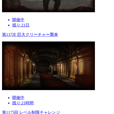
開催中
残り:21日
第137次 巨大クリーチャー襲来
開催中
残り:21時間
第1175回 レベル制限チャレンジ