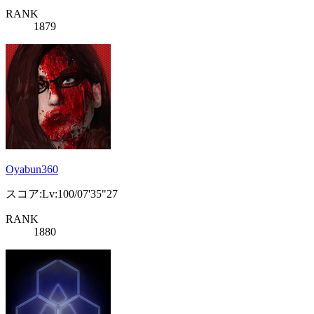
RANK
1879
Oyabun360
スコア:Lv:100/07'35"27
RANK
1880