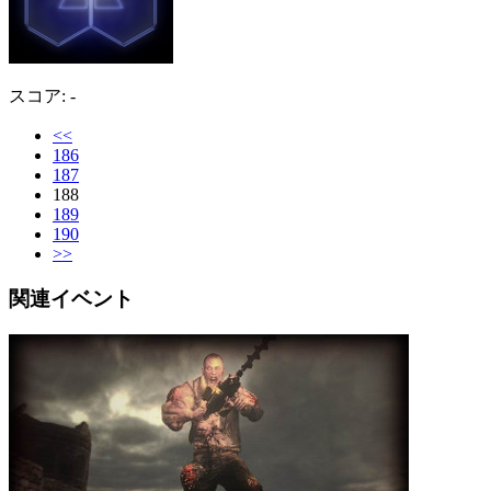
スコア: -
<<
186
187
188
189
190
>>
関連イベント