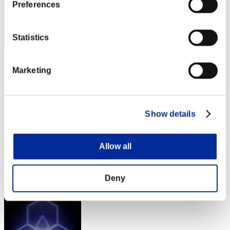
Preferences
Statistics
スコア: -
Marketing
RANK
1874
Show details
Lovely_SiSi
Allow all
スコア:Lv:100/07'22"38
RANK
1875
Deny