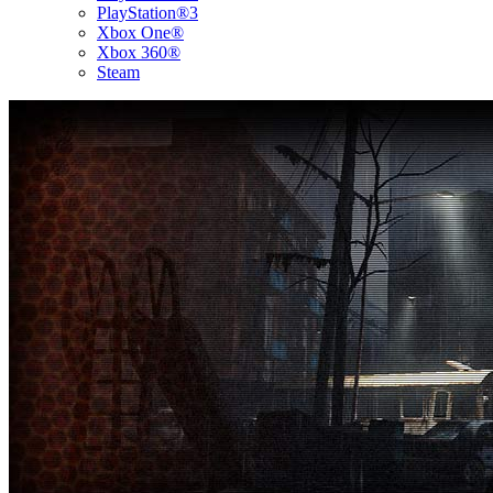
PlayStation®3
Xbox One®
Xbox 360®
Steam