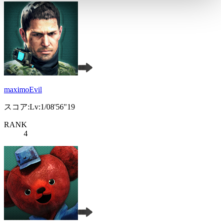
maximoEvil
スコア:Lv:1/08'56"19
RANK
4