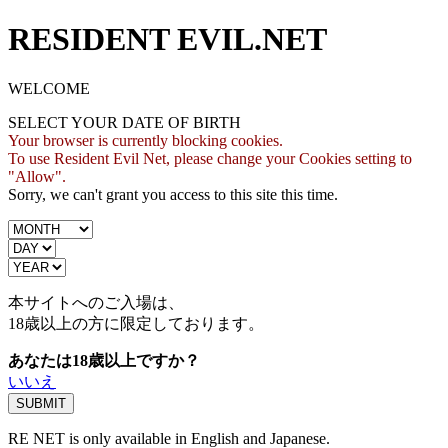
RESIDENT EVIL.NET
WELCOME
SELECT YOUR DATE OF BIRTH
Your browser is currently blocking cookies.
To use Resident Evil Net, please change your Cookies setting to
"Allow".
Sorry, we can't grant you access to this site this time.
本サイトへのご入場は、
18歳
以上の方に限定しております。
あなたは18歳以上ですか？
いいえ
RE NET is only available in English and Japanese.