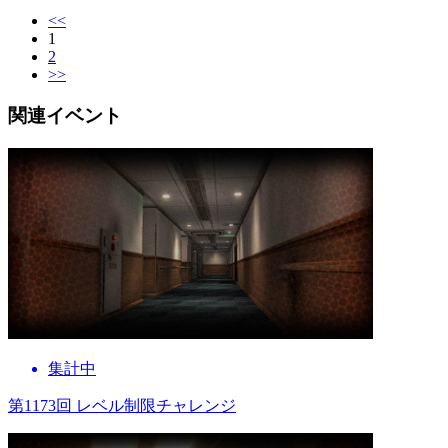
<<
1
2
>>
関連イベント
集計中
第1173回 レベル制限チャレンジ