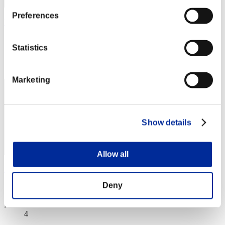
Preferences
Wo0kie538
スコア:Lv:1/07'38"00
Statistics
RANK
2
Marketing
Show details
Allow all
Fiore
Deny
スコア:Lv:1/07'38"00
RANK
4