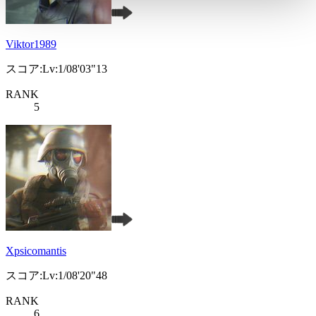
Viktor1989
スコア:Lv:1/08'03"13
RANK
5
Xpsicomantis
スコア:Lv:1/08'20"48
RANK
6