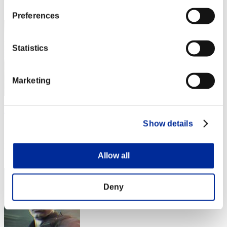
3
Preferences
Statistics
Marketing
Boris4005
Show details
スコア:Lv:1/05'54"50
RANK
4
Allow all
Deny