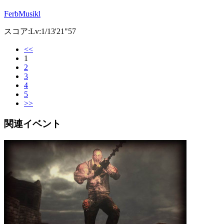
FerbMusikl
スコア:Lv:1/13'21"57
<<
1
2
3
4
5
>>
関連イベント