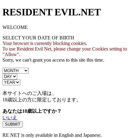
RESIDENT EVIL.NET
WELCOME
SELECT YOUR DATE OF BIRTH
Your browser is currently blocking cookies.
To use Resident Evil Net, please change your Cookies setting to
"Allow".
Sorry, we can't grant you access to this site this time.
本サイトへのご入場は、
18歳
以上の方に限定しております。
あなたは18歳以上ですか？
いいえ
RE NET is only available in English and Japanese.