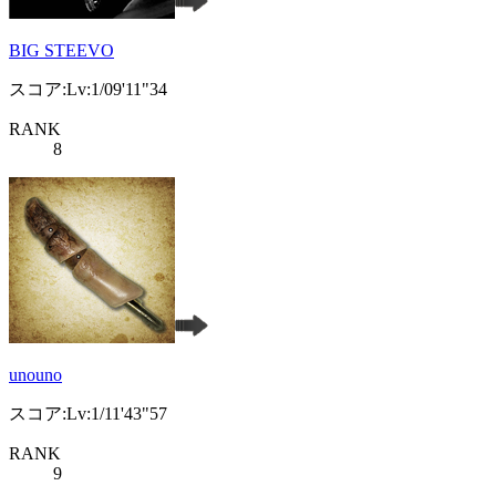
BIG STEEVO
スコア:Lv:1/09'11"34
RANK
8
unouno
スコア:Lv:1/11'43"57
RANK
9