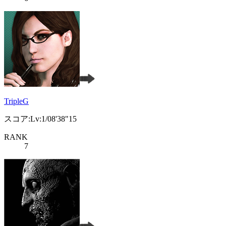
TripleG
スコア:Lv:1/08'38"15
RANK
7