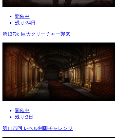
開催中
残り:24日
第137次 巨大クリーチャー襲来
開催中
残り:3日
第1175回 レベル制限チャレンジ