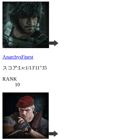
AnarchysFinest
スコア:Lv:1/13'11"35
RANK
10