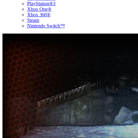
PlayStation®3
Xbox One®
Xbox 360®
Steam
Nintendo Switch™