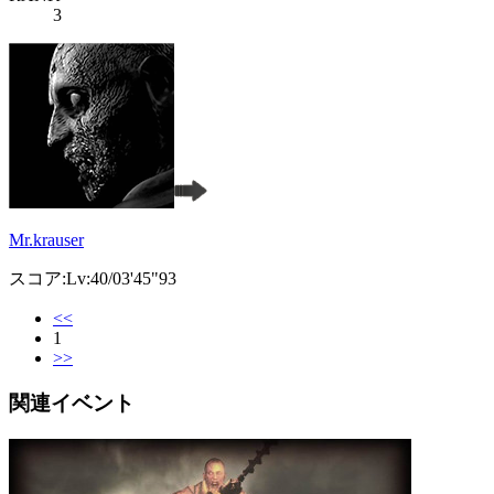
3
Mr.krauser
スコア:Lv:40/03'45"93
<<
1
>>
関連イベント