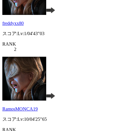
freddyxx80
スコア:Lv:1/04'43"03
RANK
2
RamosMONCA19
スコア:Lv:10/04'25"65
RANK