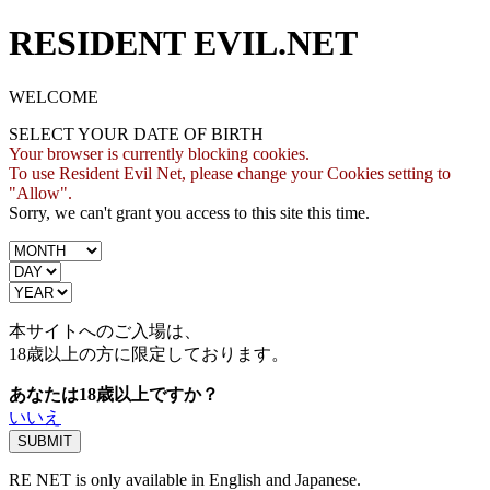
RESIDENT EVIL.NET
WELCOME
SELECT YOUR DATE OF BIRTH
Your browser is currently blocking cookies.
To use Resident Evil Net, please change your Cookies setting to
"Allow".
Sorry, we can't grant you access to this site this time.
本サイトへのご入場は、
18歳
以上の方に限定しております。
あなたは18歳以上ですか？
いいえ
RE NET is only available in English and Japanese.