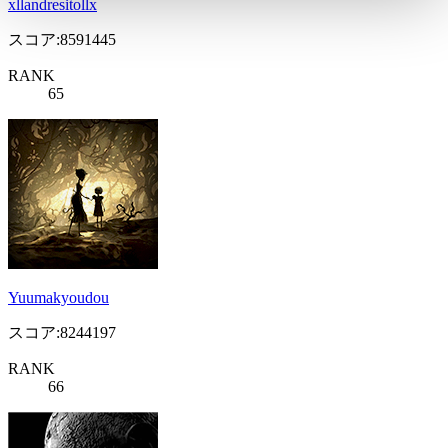
xllandresitollx
スコア:8591445
RANK
65
Yuumakyoudou
スコア:8244197
RANK
66