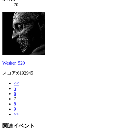
70
Wesker_520
スコア:6192945
<<
5
6
7
8
9
>>
関連イベント