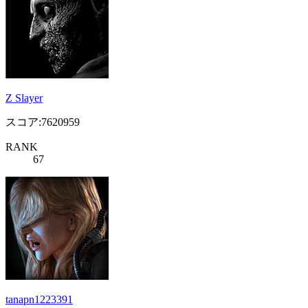
Z Slayer
スコア:7620959
RANK
67
tanapn1223391