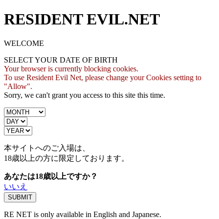
RESIDENT EVIL.NET
WELCOME
SELECT YOUR DATE OF BIRTH
Your browser is currently blocking cookies.
To use Resident Evil Net, please change your Cookies setting to
"Allow".
Sorry, we can't grant you access to this site this time.
本サイトへのご入場は、
18歳
以上の方に限定しております。
あなたは18歳以上ですか？
いいえ
RE NET is only available in English and Japanese.