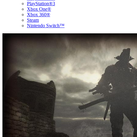
PlayStation®3
Xbox One®
Xbox 360®
Steam
Nintendo Switch™