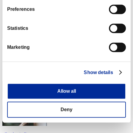
Preferences
Statistics
Marketing
a-e0317
スコア:9073585
RANK
Show details
64
Allow all
Deny