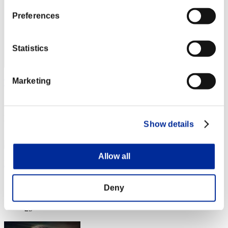
Preferences
Statistics
Marketing
Taka1956
スコア:34410116
RANK
Show details
24
Allow all
Milo612-23
スコア:33758525
Deny
RANK
25