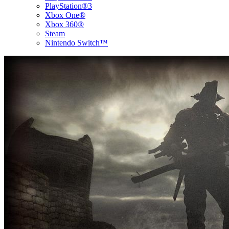
PlayStation®3
Xbox One®
Xbox 360®
Steam
Nintendo Switch™