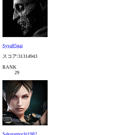
Syva85gai
スコア:31314943
RANK
29
Sakuramochi1982