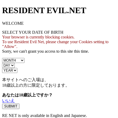
RESIDENT EVIL.NET
WELCOME
SELECT YOUR DATE OF BIRTH
Your browser is currently blocking cookies.
To use Resident Evil Net, please change your Cookies setting to
"Allow".
Sorry, we can't grant you access to this site this time.
本サイトへのご入場は、
18歳
以上の方に限定しております。
あなたは18歳以上ですか？
いいえ
RE NET is only available in English and Japanese.