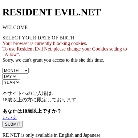
RESIDENT EVIL.NET
WELCOME
SELECT YOUR DATE OF BIRTH
Your browser is currently blocking cookies.
To use Resident Evil Net, please change your Cookies setting to
"Allow".
Sorry, we can't grant you access to this site this time.
本サイトへのご入場は、
18歳
以上の方に限定しております。
あなたは18歳以上ですか？
いいえ
RE NET is only available in English and Japanese.