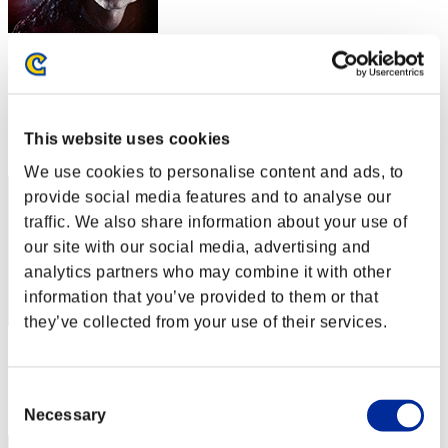
V
スコア:Lv:1/05'40"92
RANK
This website uses cookies
42
We use cookies to personalise content and ads, to
provide social media features and to analyse our
traffic. We also share information about your use of
our site with our social media, advertising and
analytics partners who may combine it with other
information that you’ve provided to them or that
they’ve collected from your use of their services.
スコア: -
RANK
Consent
43
Necessary
Selection