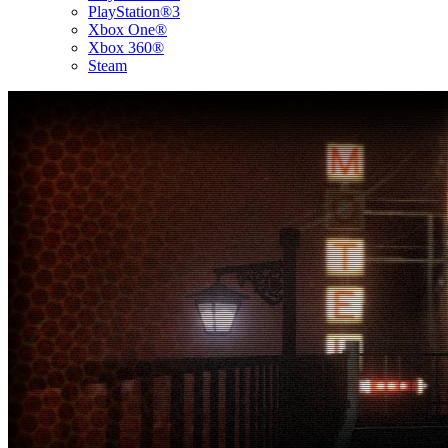
PlayStation®3
Xbox One®
Xbox 360®
Steam