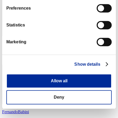
Preferences
Statistics
Marketing
スコア: -
RANK
44
Show details
Allow all
Deny
FernandoBabini