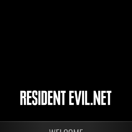
MrCastrelly
Patronator22
Pinocho_Loco
開催中
開催
第1175回 レベル制限
第1