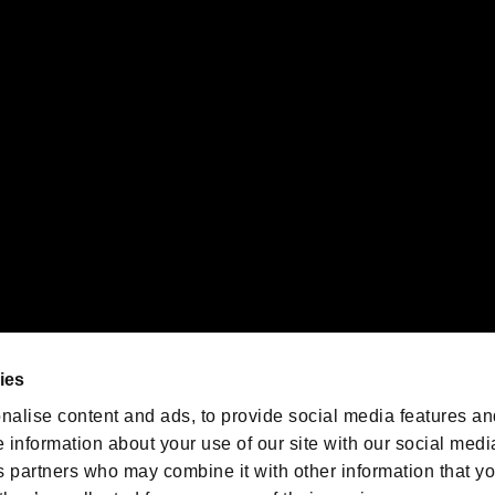
PS5ロゴ”および“PS5”は株式会社ソニー・インタラクティブエンタテインメントの登録商
インタラクティブエンタテインメントの
登録商標です。
また、"
"および"
orporation in the U.S. and/or other countries.
ゲームの最新情報を発信中！
「バイオハザード」
ゲーム公式アカウント
@BIO_OFFICIAL
ies
nalise content and ads, to provide social media features an
e information about your use of our site with our social medi
s partners who may combine it with other information that y