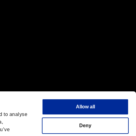
標または商標です。
"は同社の商標です。
Allow all
d to analyse
a,
Deny
ou’ve