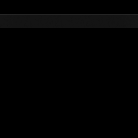
TOP
オンラインイベント
第956回 レベル制限チャ
ランキング
第956回 レベル制限チャレンジ
2024.06.25 15:00 (JST) - 2024.07.01 15:00 (JST)
イベントページへ
シングル
ダブル
※ランキングは