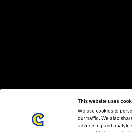
“プレイステーション ファミリーマーク”、“PlayStation”、“
"
"、"PlayStation"、"
"および"
"は
株式会社ソニー・
Nintendo Switchのロゴ・Nintendo Switchは任天堂の商標です。
Steam logo are trademarks and/or registered trademarks of Valve C
Font Design by Fontworks Inc.
OFFICIAL SNS
ブランド最新情報や気になるトピックスを発信中！
「バイオハザード」
ブランド公式アカウント
@REBHPortal
This website uses cook
Facebook
YouTube
We use cookies to perso
our traffic. We also shar
advertising and analytic