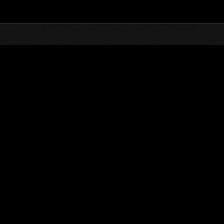
TOP
オンラインイベント
第5回 レベル制限チャ
ランキング
第5回 レベル制限チャレンジ
2015.05.07 15:00 (JST) - 2015.05.11 15:00 (JST)
イベントページへ
シングル
ダブル
※ランキングは