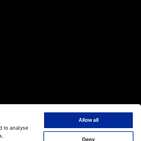
標または商標です。
"は同社の商標です。
Allow all
d to analyse
a,
Deny