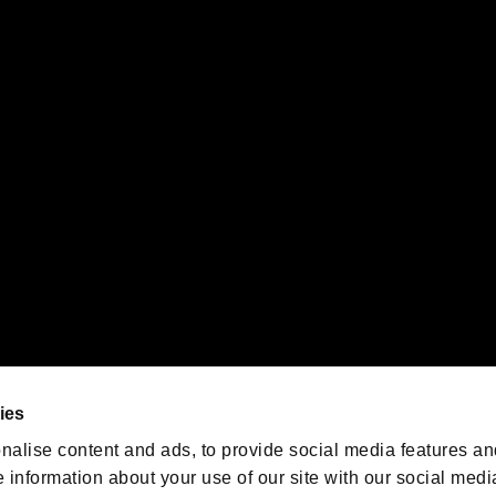
体を問わず、弊社では一切関知いたしません。
ることをあらかじめご了承のうえ、ご利用くださいますようお願い申し上げます。
PS5ロゴ”および“PS5”は株式会社ソニー・インタラクティブエンタテインメントの登録商
インタラクティブエンタテインメントの
登録商標です。
また、"
"および"
orporation in the U.S. and/or other countries.
ゲームの最新情報を発信中！
「バイオハザード」
ゲーム公式アカウント
@BIO_OFFICIAL
ies
nalise content and ads, to provide social media features an
e information about your use of our site with our social medi