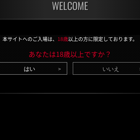
WELCOME
開催中
開催
第1175回 レベル制限
第1
チャレンジ
チャ
残り:3日
残り:
本サイトへのご入場は、
18歳
以上の方に限定しております。
あなたは18歳以上ですか？
いいえ
CONTENTS
/ 最新情報