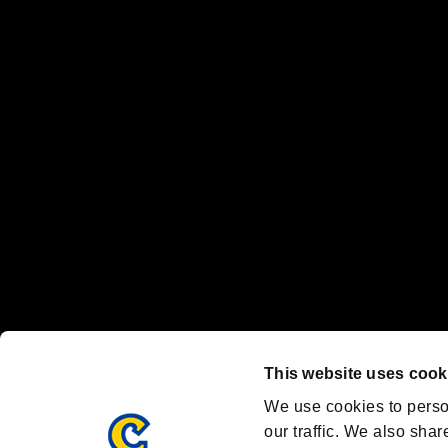
当サービスにおけるユーザー間のトラブルにつきましては、個人・団
情報の公開・閲覧・送信・受信につきましては、すべて自己責任であ
“プレイステーション ファミリーマーク”、“PlayStation”、“
"
"、"PlayStation"、"
"および"
"は
株式会社ソニー・
Nintendo Switchのロゴ・Nintendo Switchは任天堂の商標です。
Steam logo are trademarks and/or registered trademarks of Valve C
Font Design by Fontworks Inc.
OFFICIAL SNS
ブランド最新情報や気になるトピックスを発信中！
「バイオハザード」
ブランド公式アカウント
@REBHPortal
This website uses cook
Facebook
YouTube
We use cookies to perso
our traffic. We also shar