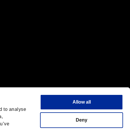
標または商標です。
"は同社の商標です。
Allow all
d to analyse
a,
Deny
ou’ve