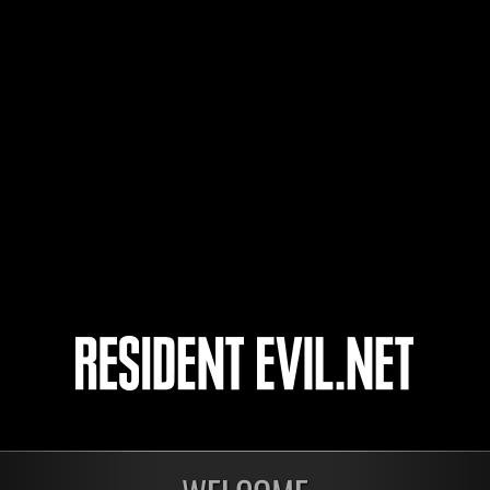
velociraptor15
Chiro
えびちり
開催中
開催
第1175回 レベル制限
第1