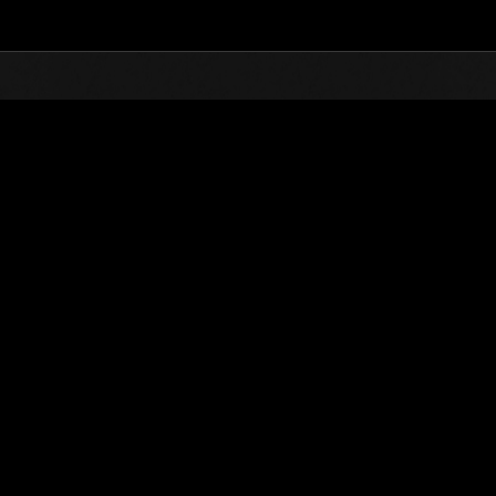
TOP
オンラインイベント
第947回 レベル制限チャ
ランキング
第947回 レベル制限チャレンジ
2024.05.28 15:00 (JST) - 2024.06.03 15:00 (JST)
イベントページへ
シングル
ダブル
※ランキングは