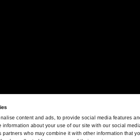
PS5ロゴ”および“PS5”は株式会社ソニー・インタラクティブエンタテインメントの登録商
インタラクティブエンタテインメントの
登録商標です。
また、"
"および"
orporation in the U.S. and/or other countries.
ゲームの最新情報を発信中！
「バイオハザード」
ゲーム公式アカウント
@BIO_OFFICIAL
ies
nalise content and ads, to provide social media features an
e information about your use of our site with our social medi
s partners who may combine it with other information that y