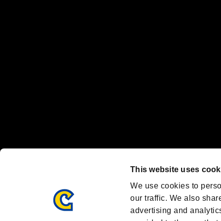
“プレイステーション ファミリーマーク”、“PlayStation”、“
"
"、"PlayStation"、"
"および"
"は
株式会社ソニー・
Nintendo Switchのロゴ・Nintendo Switchは任天堂の商標です。
Steam logo are trademarks and/or registered trademarks of Valve C
Font Design by Fontworks Inc.
OFFICIAL SNS
ブランド最新情報や気になるトピックスを発信中！
「バイオハザード」
ブランド公式アカウント
@REBHPortal
This website uses cook
Facebook
YouTube
We use cookies to perso
our traffic. We also shar
advertising and analytic