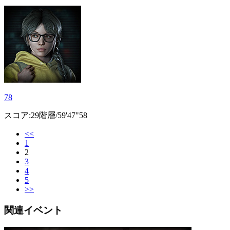
78
スコア:29階層/59'47"58
<<
1
2
3
4
5
>>
関連イベント