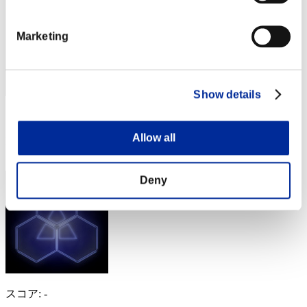
Marketing
Show details
スコア: -
Allow all
RANK
14
Deny
スコア: -