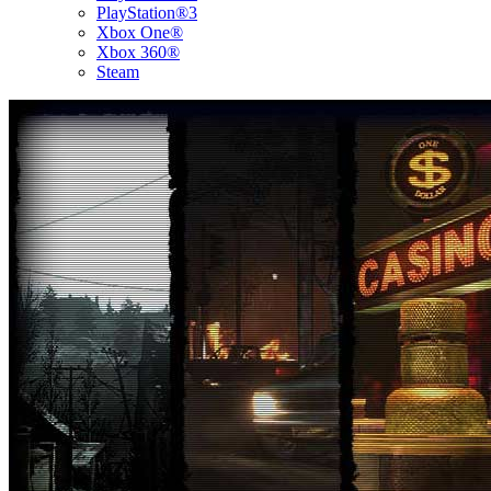
PlayStation®3
Xbox One®
Xbox 360®
Steam