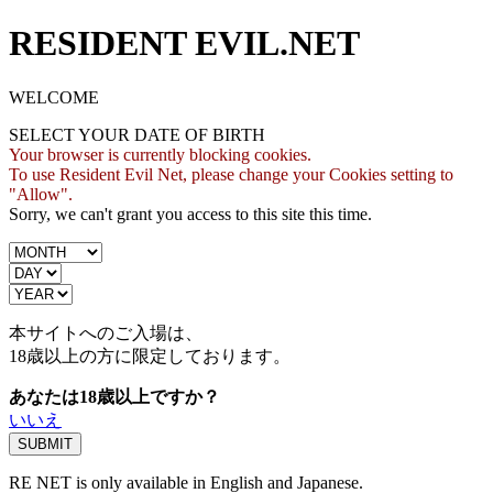
RESIDENT EVIL.NET
WELCOME
SELECT YOUR DATE OF BIRTH
Your browser is currently blocking cookies.
To use Resident Evil Net, please change your Cookies setting to
"Allow".
Sorry, we can't grant you access to this site this time.
本サイトへのご入場は、
18歳
以上の方に限定しております。
あなたは18歳以上ですか？
いいえ
RE NET is only available in English and Japanese.