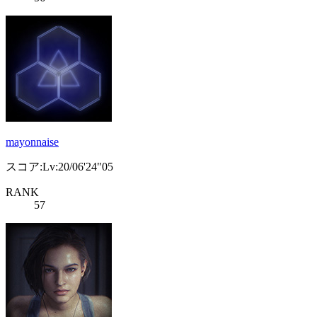
mayonnaise
スコア:Lv:20/06'24"05
RANK
57