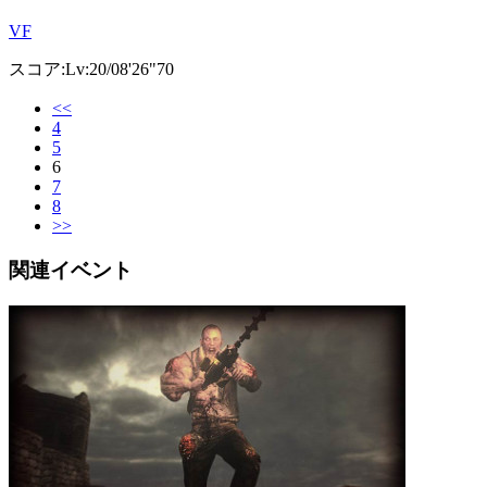
VF
スコア:Lv:20/08'26"70
<<
4
5
6
7
8
>>
関連イベント