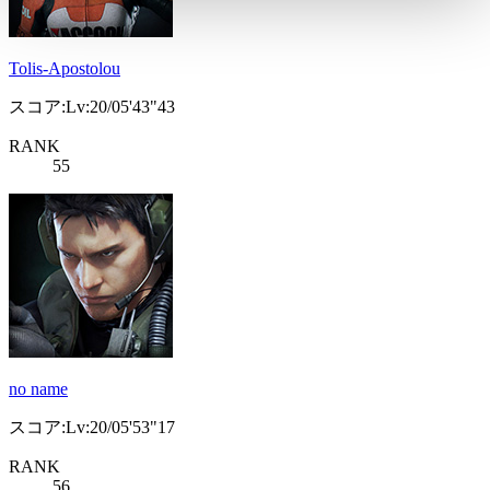
Tolis-Apostolou
スコア:Lv:20/05'43"43
RANK
55
no name
スコア:Lv:20/05'53"17
RANK
56