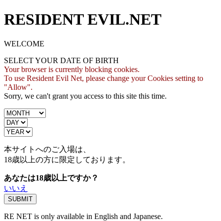
RESIDENT EVIL.NET
WELCOME
SELECT YOUR DATE OF BIRTH
Your browser is currently blocking cookies.
To use Resident Evil Net, please change your Cookies setting to
"Allow".
Sorry, we can't grant you access to this site this time.
本サイトへのご入場は、
18歳
以上の方に限定しております。
あなたは18歳以上ですか？
いいえ
RE NET is only available in English and Japanese.