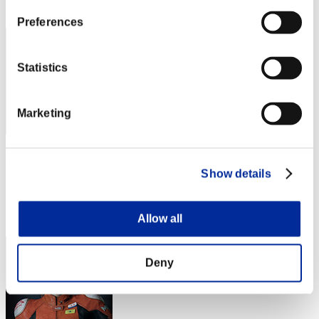
53
Preferences
Statistics
Marketing
yaris_1022
Show details
スコア:Lv:20/05'33"52
RANK
54
Allow all
Deny