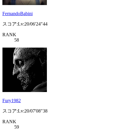
FernandoBabini
スコア:Lv:20/06'24"44
RANK
58
Fury1982
スコア:Lv:20/07'08"38
RANK
59