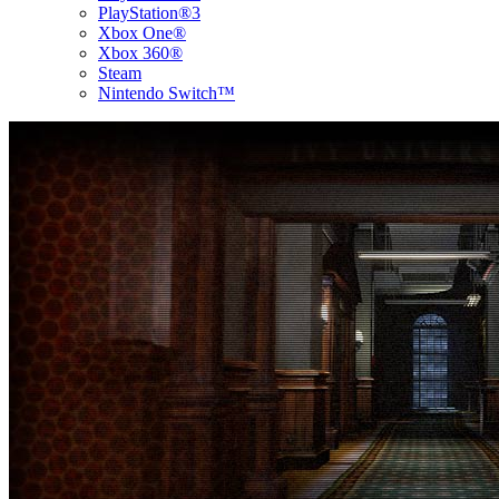
PlayStation®3
Xbox One®
Xbox 360®
Steam
Nintendo Switch™