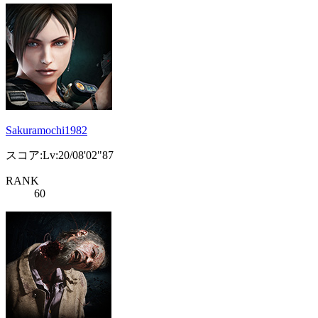
Sakuramochi1982
スコア:Lv:20/08'02"87
RANK
60