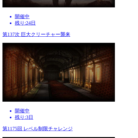
開催中
残り:24日
第137次 巨大クリーチャー襲来
開催中
残り:3日
第1175回 レベル制限チャレンジ