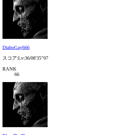
DiaboGay666
スコア:Lv:36/08'35"97
RANK
66