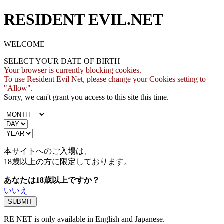
RESIDENT EVIL.NET
WELCOME
SELECT YOUR DATE OF BIRTH
Your browser is currently blocking cookies.
To use Resident Evil Net, please change your Cookies setting to
"Allow".
Sorry, we can't grant you access to this site this time.
本サイトへのご入場は、
18歳
以上の方に限定しております。
あなたは18歳以上ですか？
いいえ
RE NET is only available in English and Japanese.