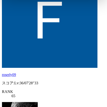
roserly09
スコア:Lv:36/07'28"33
RANK
65