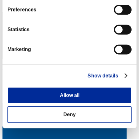
63
Preferences
Statistics
Marketing
HeisenProbst
Show details
スコア:Lv:36/06'21"29
RANK
64
Allow all
Deny