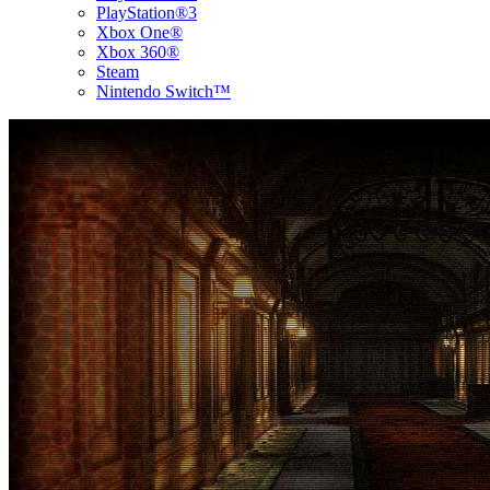
PlayStation®3
Xbox One®
Xbox 360®
Steam
Nintendo Switch™