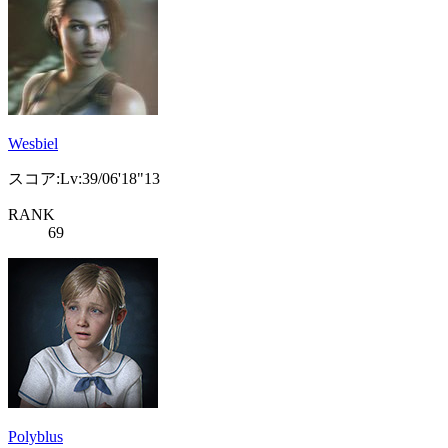
Wesbiel
スコア:Lv:39/06'18"13
RANK
69
Polyblus