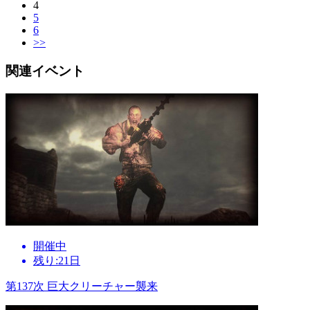
4
5
6
>>
関連イベント
開催中
残り:21日
第137次 巨大クリーチャー襲来