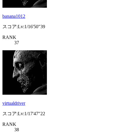
banana1012
スコア:Lv:1/16'50"39
RANK
37
virtualdriver
スコア:Lv:1/17'47"22
RANK
38