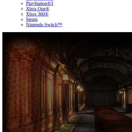
PlayStation®3
Xbox One®
Xbox 360®
Steam
Nintendo Switch™