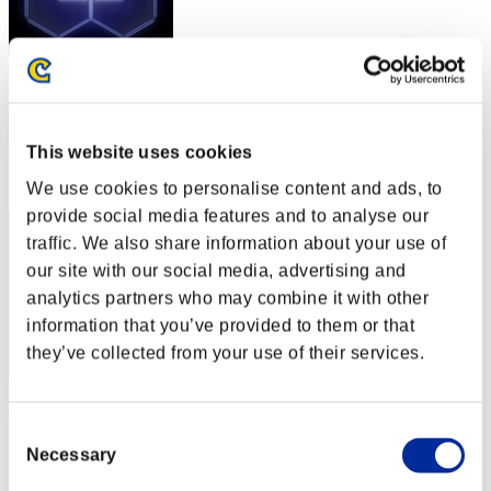
mayonnaise
スコア:Lv:1/13'17"18
This website uses cookies
RANK
32
We use cookies to personalise content and ads, to
provide social media features and to analyse our
traffic. We also share information about your use of
our site with our social media, advertising and
analytics partners who may combine it with other
information that you’ve provided to them or that
they’ve collected from your use of their services.
Asonic
Consent
スコア:Lv:1/13'32"64
Necessary
Selection
RANK