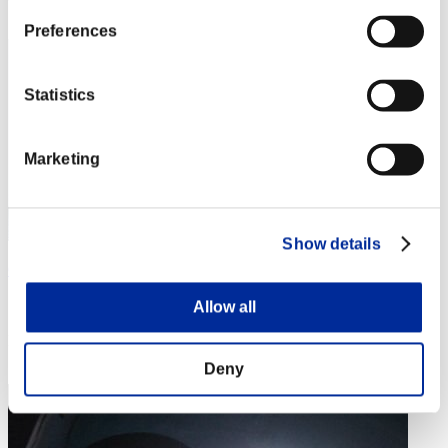
33
Preferences
Statistics
Marketing
Show details
Ghigu-28
スコア:Lv:1/13'35"72
Allow all
RANK
34
Deny