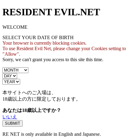
RESIDENT EVIL.NET
WELCOME
SELECT YOUR DATE OF BIRTH
Your browser is currently blocking cookies.
To use Resident Evil Net, please change your Cookies setting to
"Allow".
Sorry, we can't grant you access to this site this time.
本サイトへのご入場は、
18歳
以上の方に限定しております。
あなたは18歳以上ですか？
いいえ
RE NET is only available in English and Japanese.