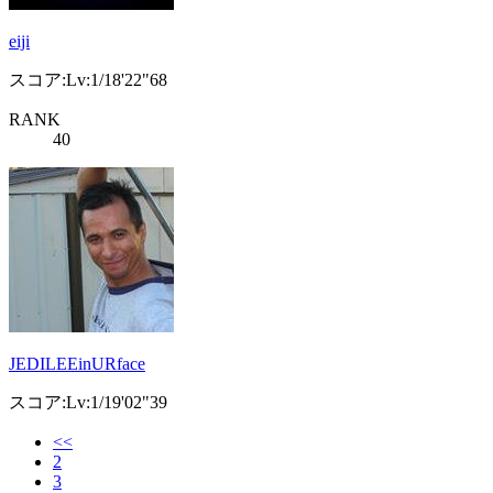
eiji
スコア:Lv:1/18'22"68
RANK
40
JEDILEEinURface
スコア:Lv:1/19'02"39
<<
2
3