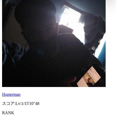
Humerman
スコア:Lv:1/15'10"48
RANK