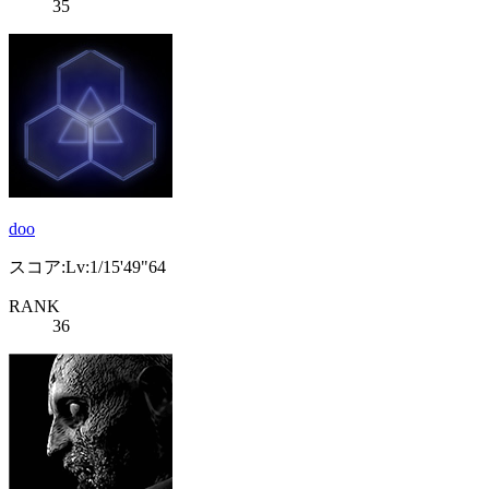
35
doo
スコア:Lv:1/15'49"64
RANK
36