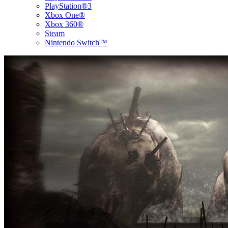
PlayStation®3
Xbox One®
Xbox 360®
Steam
Nintendo Switch™