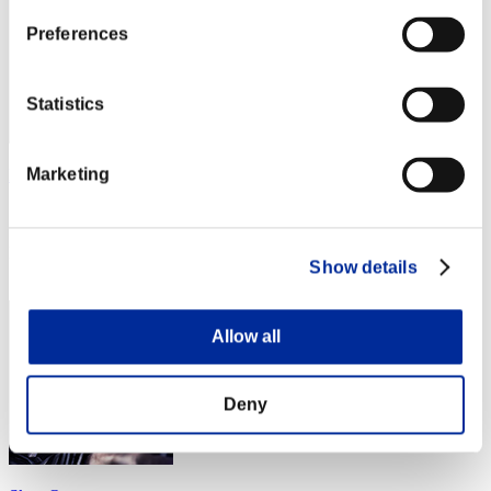
Preferences
Statistics
Marketing
Palti
スコア:121
RANK
Show details
344
Allow all
Deny