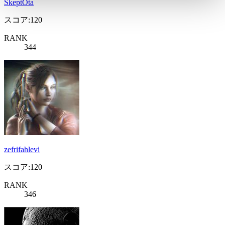
SkeptOta
スコア:120
RANK
344
zefrifahlevi
スコア:120
RANK
346