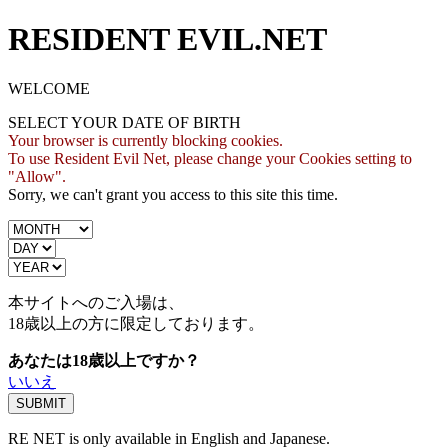
RESIDENT EVIL.NET
WELCOME
SELECT YOUR DATE OF BIRTH
Your browser is currently blocking cookies.
To use Resident Evil Net, please change your Cookies setting to
"Allow".
Sorry, we can't grant you access to this site this time.
本サイトへのご入場は、
18歳
以上の方に限定しております。
あなたは18歳以上ですか？
いいえ
RE NET is only available in English and Japanese.