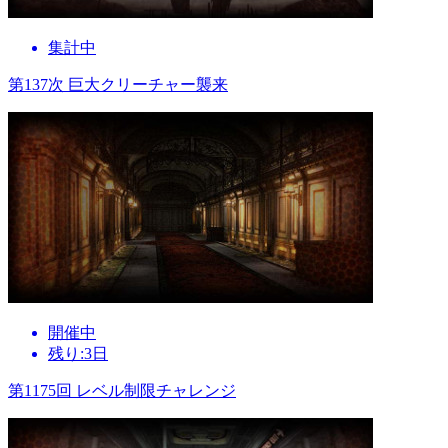
集計中
第137次 巨大クリーチャー襲来
開催中
残り:3日
第1175回 レベル制限チャレンジ