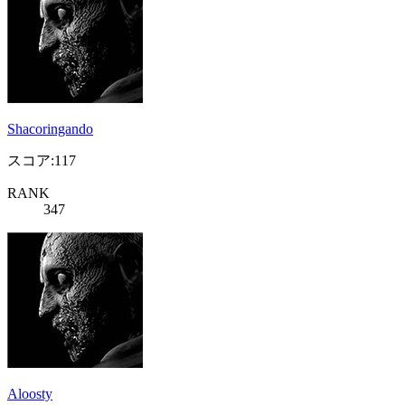
Shacoringando
スコア:117
RANK
347
Aloosty