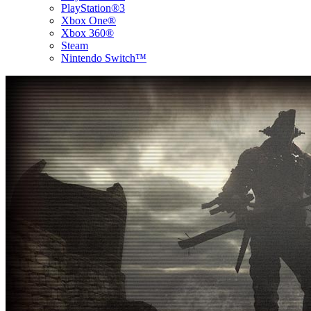
PlayStation®3
Xbox One®
Xbox 360®
Steam
Nintendo Switch™