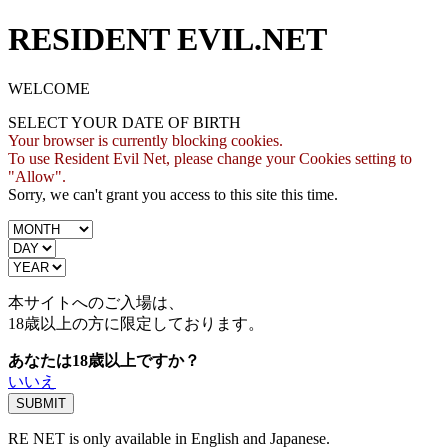
RESIDENT EVIL.NET
WELCOME
SELECT YOUR DATE OF BIRTH
Your browser is currently blocking cookies.
To use Resident Evil Net, please change your Cookies setting to
"Allow".
Sorry, we can't grant you access to this site this time.
本サイトへのご入場は、
18歳
以上の方に限定しております。
あなたは18歳以上ですか？
いいえ
RE NET is only available in English and Japanese.