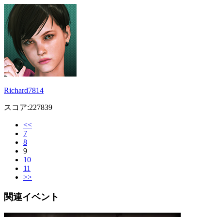
Richard7814
スコア:227839
<<
7
8
9
10
11
>>
関連イベント