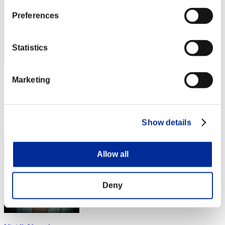
Preferences
Statistics
Marketing
Rukus Leviticus
スコア:273983
RANK
Show details
84
Allow all
Deny