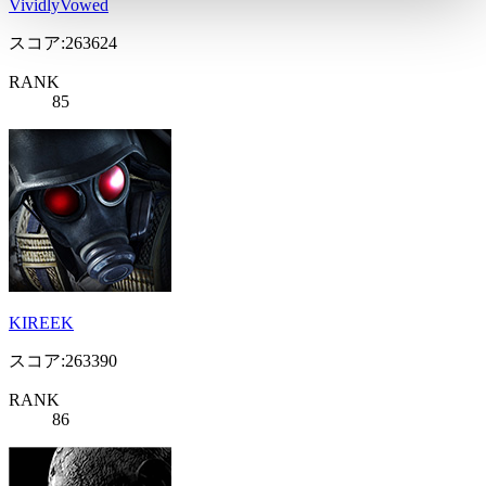
VividlyVowed
スコア:263624
RANK
85
KIREEK
スコア:263390
RANK
86