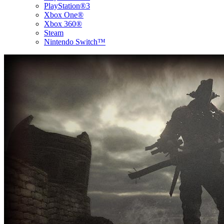
PlayStation®3
Xbox One®
Xbox 360®
Steam
Nintendo Switch™