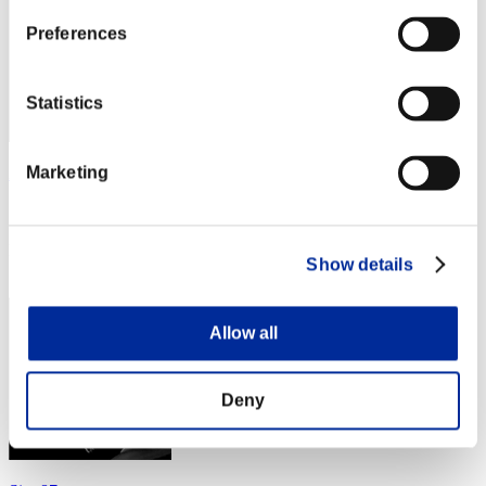
Preferences
Statistics
Marketing
2Blessed#9582
スコア:367619
RANK
Show details
74
Allow all
Deny