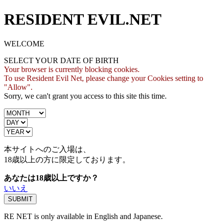
RESIDENT EVIL.NET
WELCOME
SELECT YOUR DATE OF BIRTH
Your browser is currently blocking cookies.
To use Resident Evil Net, please change your Cookies setting to
"Allow".
Sorry, we can't grant you access to this site this time.
本サイトへのご入場は、
18歳
以上の方に限定しております。
あなたは18歳以上ですか？
いいえ
RE NET is only available in English and Japanese.