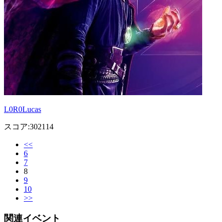
L0R0Lucas
スコア:302114
<<
6
7
8
9
10
>>
関連イベント