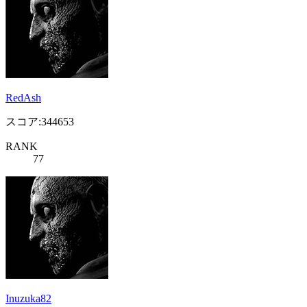
RedAsh
スコア:344653
RANK
77
Inuzuka82