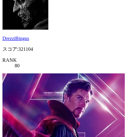
DrezziBingus
スコア:321104
RANK
80