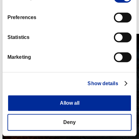
PlayStation®3
Xbox One®
Xbox 360®
Preferences
Steam
Nintendo Switch™
Statistics
Marketing
Show details
Allow all
Deny