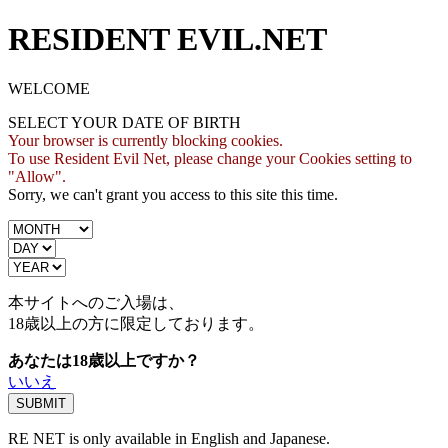
RESIDENT EVIL.NET
WELCOME
SELECT YOUR DATE OF BIRTH
Your browser is currently blocking cookies.
To use Resident Evil Net, please change your Cookies setting to
"Allow".
Sorry, we can't grant you access to this site this time.
本サイトへのご入場は、
18歳
以上の方に限定しております。
あなたは18歳以上ですか？
いいえ
RE NET is only available in English and Japanese.