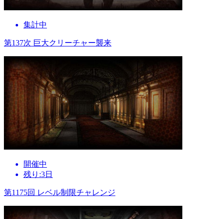
集計中
第137次 巨大クリーチャー襲来
開催中
残り:3日
第1175回 レベル制限チャレンジ