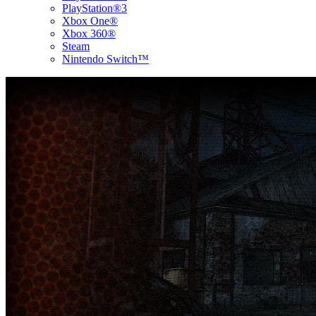
PlayStation®3
Xbox One®
Xbox 360®
Steam
Nintendo Switch™