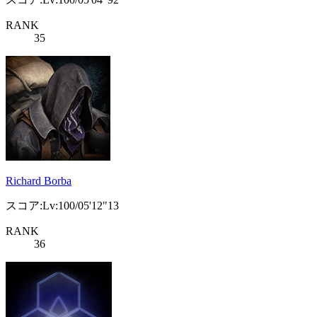
RANK
35
Richard Borba
スコア:Lv:100/05'12"13
RANK
36