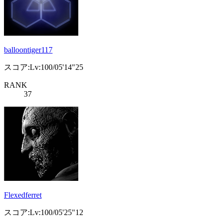
balloontiger117
スコア:Lv:100/05'14"25
RANK
37
Flexedferret
スコア:Lv:100/05'25"12