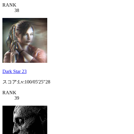
RANK
38
Dark Star 23
スコア:Lv:100/05'25"28
RANK
39