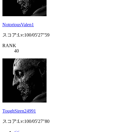
NotoriousValen1
スコア:Lv:100/05'27"59
RANK
40
ToughSiren24991
スコア:Lv:100/05'27"80
<<