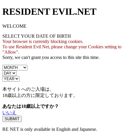
RESIDENT EVIL.NET
WELCOME
SELECT YOUR DATE OF BIRTH
Your browser is currently blocking cookies.
To use Resident Evil Net, please change your Cookies setting to
"Allow".
Sorry, we can't grant you access to this site this time.
本サイトへのご入場は、
18歳
以上の方に限定しております。
あなたは18歳以上ですか？
いいえ
RE NET is only available in English and Japanese.