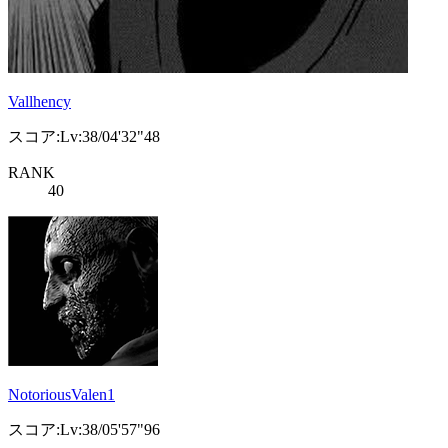
Vallhency
スコア:Lv:38/04'32"48
RANK
40
NotoriousValen1
スコア:Lv:38/05'57"96