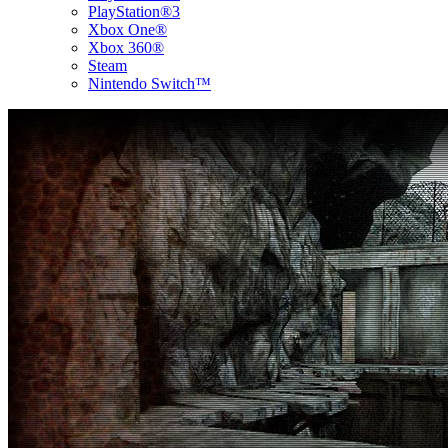
PlayStation®3
Xbox One®
Xbox 360®
Steam
Nintendo Switch™