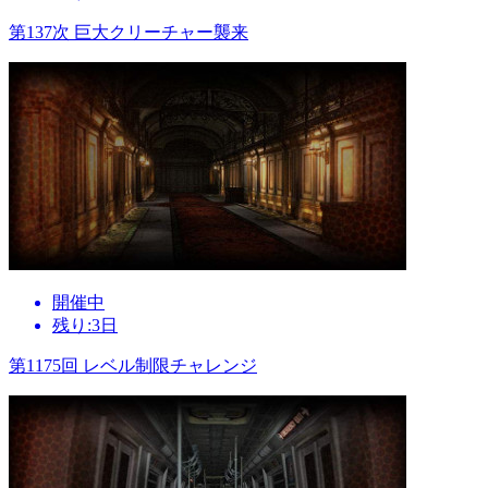
第137次 巨大クリーチャー襲来
開催中
残り:3日
第1175回 レベル制限チャレンジ