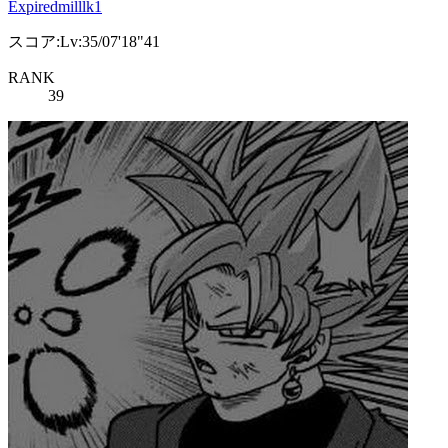
Expiredmilllk1
スコア:Lv:35/07'18"41
RANK
39