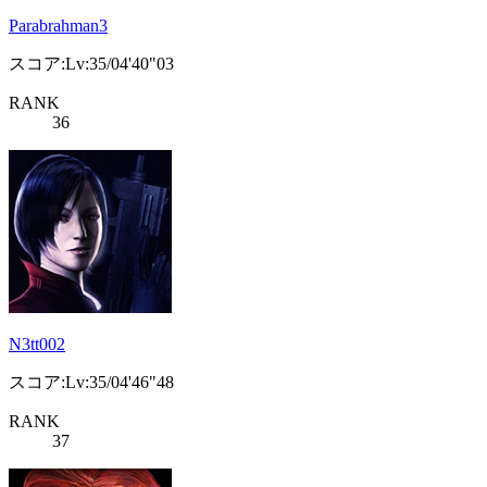
Parabrahman3
スコア:Lv:35/04'40"03
RANK
36
N3tt002
スコア:Lv:35/04'46"48
RANK
37