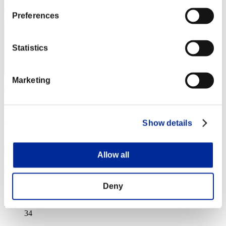
Preferences
Statistics
Marketing
Berserk1997
スコア:Lv:33/31'49"85
Show details
RANK
33
Allow all
UpMarket
スコア:Lv:34/04'22"88
Deny
RANK
34