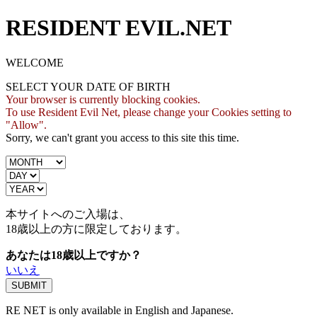
RESIDENT EVIL.NET
WELCOME
SELECT YOUR DATE OF BIRTH
Your browser is currently blocking cookies.
To use Resident Evil Net, please change your Cookies setting to
"Allow".
Sorry, we can't grant you access to this site this time.
本サイトへのご入場は、
18歳
以上の方に限定しております。
あなたは18歳以上ですか？
いいえ
RE NET is only available in English and Japanese.