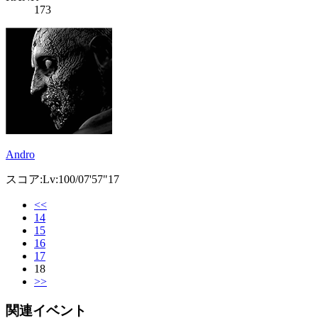
173
Andro
スコア:Lv:100/07'57"17
<<
14
15
16
17
18
>>
関連イベント