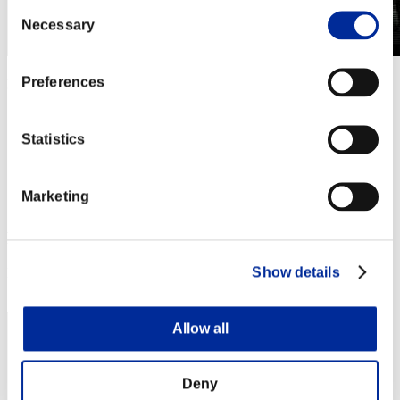
Consent
Necessary
Selection
Preferences
第855回 レベル制限チャレンジ
2023.07.11 15:00 (JST) - 2023.07.17 15:00 (JST)
イベントページへ
Statistics
シングル
ダブルス
Marketing
※ランキングは6時間毎の更新となります
RANKING
Show details
RANK
171
Allow all
Deny