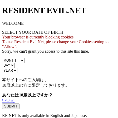
RESIDENT EVIL.NET
WELCOME
SELECT YOUR DATE OF BIRTH
Your browser is currently blocking cookies.
To use Resident Evil Net, please change your Cookies setting to
"Allow".
Sorry, we can't grant you access to this site this time.
本サイトへのご入場は、
18歳
以上の方に限定しております。
あなたは18歳以上ですか？
いいえ
RE NET is only available in English and Japanese.